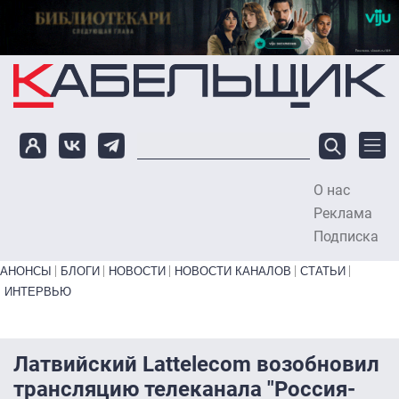
Перейти к основному содержанию
О нас
To
Реклама
Подписка
Primary links bottom
АНОНСЫ
БЛОГИ
НОВОСТИ
НОВОСТИ КАНАЛОВ
СТАТЬИ
ИНТЕРВЬЮ
Латвийский Lattelecom возобновил
трансляцию телеканала "Россия-