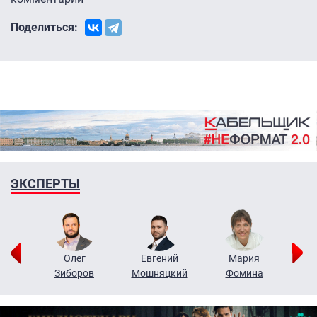
Поделиться:
ЭКСПЕРТЫ
рий
Олег
Евгений
Мария
н
Зиборов
Мошняцкий
Фомина