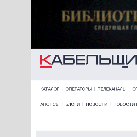
Перейти к основному содержанию
Primary links
КАТАЛОГ
ОПЕРАТОРЫ
ТЕЛЕКАНАЛЫ
О
Primary links bottom
АНОНСЫ
БЛОГИ
НОВОСТИ
НОВОСТИ 