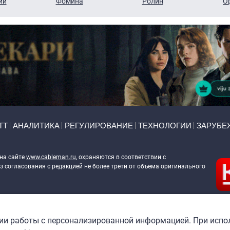
ий
Фомина
Ролин
О
ТТ
АНАЛИТИКА
РЕГУЛИРОВАНИЕ
ТЕХНОЛОГИИ
ЗАРУБЕ
 на сайте
www.cableman.ru
, охраняются в соответствии с
 согласования с редакцией не более трети от объема оригинального
ableman.ru
) в отношении обработки персональных данных
гии работы с персонализированной информацией. При испо