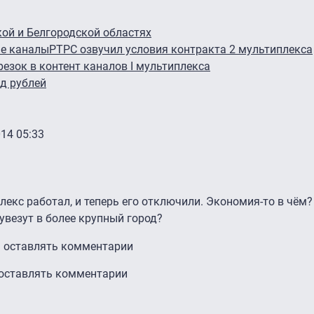
кой и Белгородской областях
ые каналы
РТРС озвучил условия контракта 2 мультиплекса
езок в контент каналов I мультиплекса
рд рублей
014 05:33
плекс работал, и теперь его отключили. Экономия-то в чём
 увезут в более крупный город?
ы оставлять комментарии
 оставлять комментарии