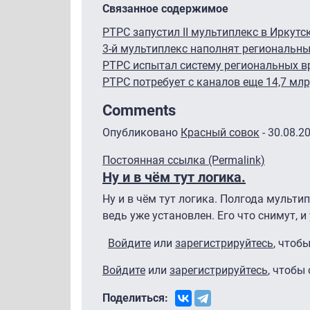
Связанное содержимое
РТРС запустил II мультиплекс в Иркутс
3-й мультиплекс наполнят региональн
РТРС испытал систему региональных вр
РТРС потребует с каналов еще 14,7 мл
Comments
Опубликовано
Красный совок
- 30.08.2
Постоянная ссылка (Permalink)
Ну и в чём тут логика.
Ну и в чём тут логика. Полгода мульти
ведь уже установлен. Его что снимут, и
Войдите
или
зарегистрируйтесь
, чтоб
Войдите
или
зарегистрируйтесь
, чтобы
Поделиться: