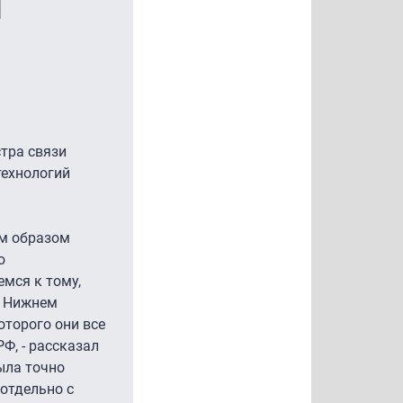
I
тра связи
технологий
им образом
ю
емся к тому,
в Нижнем
оторого они все
Ф, - рассказал
была точно
 отдельно с