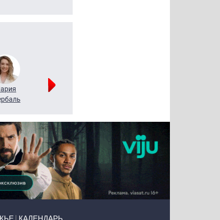
ария
Алексей
Татьяна
рбаль
Леонтьев
Воронова
ЖЬЕ
КАЛЕНДАРЬ