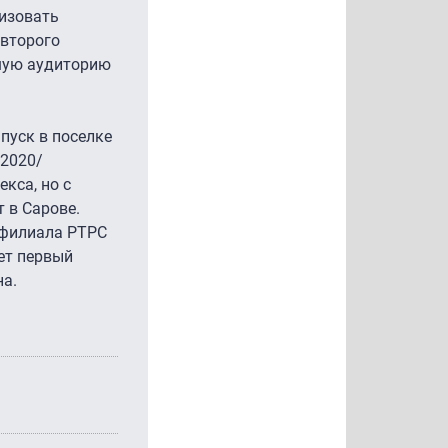
низовать
 второго
шую аудиторию
пуск в поселке
 2020/
кса, но с
т в Сарове.
о филиала РТРС
ет первый
на.