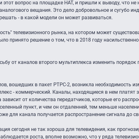
этот вопрос на площадке НАТ, и пришли к выводу, что не 
аналогового вещания. Это дело добровольное и сугубо инд
ешать - в какой модели он может развиваться.
ность" телевизионного рынка, на котором может существова
было принято решение о том, что в 2018 году насильственн
сьбу от каналов второго мультиплекса изменить порядок
.
лов, вошедших в пакет РТРС-2, возникла необходимость и
лекс - коммерческий. Каналы, находящиеся в нем платят 
а зависит от количества передатчиков, которые его распр
селенный пункт, и чем он отдаленней, тем меньше населен
оже для канала получается распространение сигнала до св
ация сегодня не так хороша для телевидения, как прогноз
наблюдается роста, вполне возможно, что у ряда телевизи