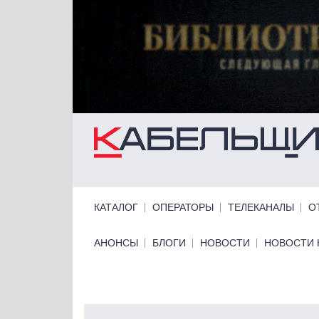
Перейти к основному содержанию
Primary links
КАТАЛОГ
ОПЕРАТОРЫ
ТЕЛЕКАНАЛЫ
О
Primary links bottom
АНОНСЫ
БЛОГИ
НОВОСТИ
НОВОСТИ 