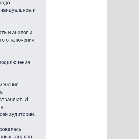
надо
ивидуальное, и
ть и аналог и
ого отключения
 подключения
зменения
за
остраняют. И
ия
оей аудитории.
ировалась
онных каналов