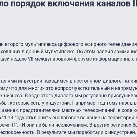
о порядок включения каналов I
ии второго мультиплекса цифрового эфирного телевидения
входящих в данный мультиплекс. Об этом заявил замминис
вшей неделе VII международном форуме информационных 
вителями индустрии находимся в постоянном диалоге - как
тому что для многих это вопрос чувствительный и напряму
х бизнеса. В ходе этого диалога мы регулярно прислушива
ьбы, которые есть у индустрии. Например, год тому назад 
ание с представителями местных телекомпаний, в ходе к
 2018 году отключить аналоговое вещание на территории Р
ремя Н"
. - И они не были исключением. В других регионах 
еспокоенность. В результате мы поработали с индустрией,