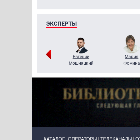
ЭКСПЕРТЫ
Виктор
Евгений
Мария
Бритько
Мошняцкий
Фомина
Primary links
КАТАЛОГ
ОПЕРАТОРЫ
ТЕЛЕКАНАЛЫ
О