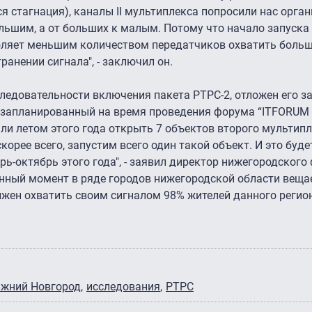
я стагнация), каналы II мультиплекса попросили нас орга
льшим, а от больших к малым. Потому что начало запуска
воляет меньшим количеством передатчиков охватить боль
ранении сигнала", - заключил он.
следовательности включения пакета РТРС-2, отложен его за
 запланированный на время проведения форума “ITFORUM
и летом этого года открыть 7 объектов второго мультипле
орее всего, запустим всего один такой объект. И это буде
ь-октябрь этого года", - заявил директор нижегородског
анный момент в ряде городов нижегородской области веща
лжен охватить своим сигналом 98% жителей данного регио
жний Новгород
исследования
РТРС