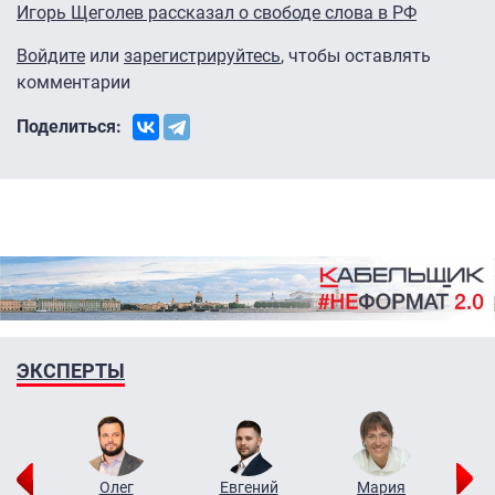
Игорь Щеголев рассказал о свободе слова в РФ
Войдите
или
зарегистрируйтесь
, чтобы оставлять
комментарии
Поделиться:
ЭКСПЕРТЫ
рий
Олег
Евгений
Мария