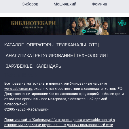
н
Зиборов
Мошняцкий
Фомина
Primary links
КАТАЛОГ
ОПЕРАТОРЫ
ТЕЛЕКАНАЛЫ
ОТТ
АНАЛИТИКА
РЕГУЛИРОВАНИЕ
ТЕХНОЛОГИИ
ЗАРУБЕЖЬЕ
КАЛЕНДАРЬ
Token Block
Все права на материалы и новости, опубликованные на сайте
www.cableman.ru
, охраняются в соответствии с законодательством РФ.
Допускается цитирование без согласования с редакцией не более трети
от объема оригинального материала, с обязательной прямой
гиперссылкой.
©2005 - 2026 «Кабельщик»
Политика сайта "Кабельщик" (интернет-адреса
www.cableman.ru
) в
отношении обработки персональных данных пользователей сети