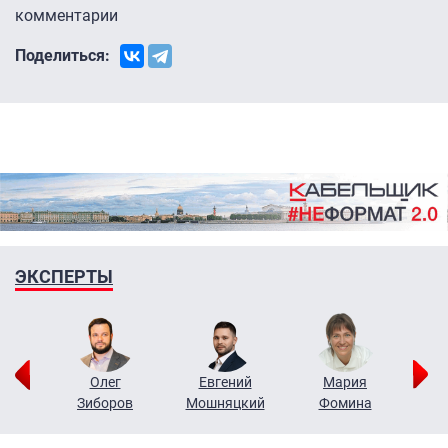
комментарии
Поделиться:
ЭКСПЕРТЫ
рий
Олег
Евгений
Мария
н
Зиборов
Мошняцкий
Фомина