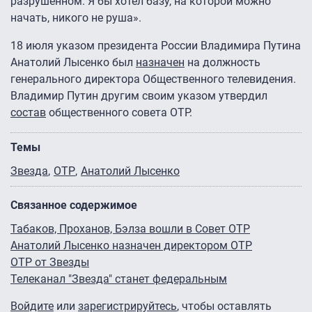
разрушенном. Я бы хотел базу, на которой можно
начать, никого не руша».
18 июля указом президента России Владимира Путина
Анатолий Лысенко был
назначен
на должность
генерального директора Общественного телевидения.
Владимир Путин другим своим указом утвердил
состав
общественного совета ОТР.
Темы
Звезда
ОТР
Анатолий Лысенко
Связанное содержимое
Табаков, Проханов, Бэлза вошли в Совет ОТР
Анатолий Лысенко назначен директором ОТР
ОТР от Звезды
Телеканал "Звезда" станет федеральным
Войдите
или
зарегистрируйтесь
, чтобы оставлять