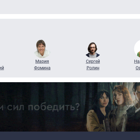
Мария
Сергей
На
ий
Фомина
Ролин
О