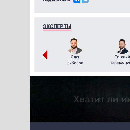
ЭКСПЕРТЫ
Григорий
Олег
Евгений
Кузин
Зиборов
Мошняцк
Primary links