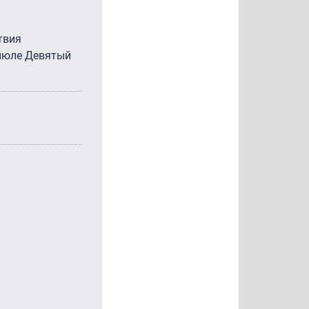
твия
 июле Девятый