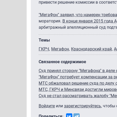
привести решение комиссии в соответс
"МегаФон" заявил, что намерен требов
моратория.
В конце января 2015 года
арбитражный апелляционный суд подт
Темы
ГКРЧ
Мегафон
Краснодарский край
А
Связанное содержимое
Суд принял сторону "Мегафона" в деле 
"МегаФон" потребует компенсации за р
МТС обжаловал решение суда по делу о
МТС, ГКРЧ и Минсвязи достигли мирово
Суд не стал рассматривать жалобу "Ме
Войдите
или
зарегистрируйтесь
, чтобы
Поделиться: