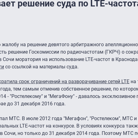
ает решение суда по LTE-частот
жалобу на решение девятого арбитражного апелляционног
сть решение Госкомиссии по радиочастотам (ГКРЧ) о сок
в Сочи моратория на использование LTE-частот в Краснода
ти
со ссылкой на материалы суда.
кратила срок ограничений на разворачивание сетей LTE
на 
 года, тем самым отменив собственное решение, по которо
 - "Ростелекому" и "МегаФону" - давалось эксклюзивное 
ае до 31 декабря 2016 года.
ал МТС. В июле 2012 года "Мегафон", "Ростелеком", МТС 
альных LTE-частот на конкурсе. В условиях конкурса такж
в Сочи, но только до 31 декабря 2014 года. Поэтому МТС 