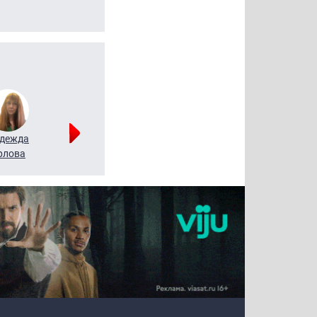
дежда
Мария
Алексей
рлова
Щербаль
Леонтьев