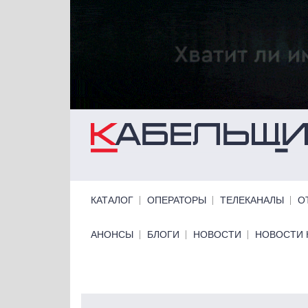
Перейти к основному содержанию
Primary links
КАТАЛОГ
ОПЕРАТОРЫ
ТЕЛЕКАНАЛЫ
О
Primary links bottom
АНОНСЫ
БЛОГИ
НОВОСТИ
НОВОСТИ 