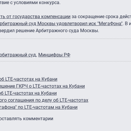
твие с условиями конкурса.
ать от государства компенсации
за сокращение срока дейс
 Арбитражный суд Москвы удовлетворил иск "МегаФона"
. В
вердил решение Арбитражного суда Москвы.
рбитражный суд
Минцифры РФ
об LTE-частотах на Кубани
ешение ГКРЧ о LTE-частотах на Кубани
б LTE-частотах на Кубани
го соглашения по делу об LTE-частотах
гафона" по LTE-частотам на Кубани
 оставлять комментарии