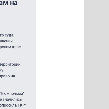
ам на
о суда,
ращении
рском крае,
территории
му
право на
и "Вымпелком"
е значились
попросила ГКРЧ