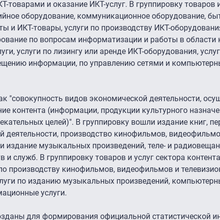
Т-товарами и оказание ИКТ-услуг. В группировку товаров и
йное оборудование, коммуникационное оборудование, бы
ты и ИКТ-товары, услуги по производству ИКТ-оборудовани
рование по вопросам информатизации и работы в области
ги, услуги по лизингу или аренде ИКТ-оборудования, услу
мещению информации, по управлению сетями и компьютерн
как "совокупность видов экономической деятельности, ос
ние контента (информации, продукции культурного назначе
екательных целей)". В группировку вошли издание книг, п
ой деятельности, производство кинофильмов, видеофильмо
и издание музыкальных произведений, теле- и радиовещан
 и служб. В группировку товаров и услуг сектора контент
 по производству кинофильмов, видеофильмов и телевизи
услуги по изданию музыкальных произведений, компьютерн
мационные услуги.
созданы для формирования официальной статистической и