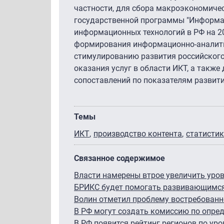
частности, для сбора макроэкономичес
государственной программы "Информац
информационных технологий в РФ на 20
формирования информационно-аналитич
стимулированию развития российского
оказания услуг в области ИКТ, а такж
сопоставлений по показателям развит
Темы
ИКТ
производство контента
статисти
Связанное содержимое
Власти намерены втрое увеличить уро
БРИКС будет помогать развивающимся
Волин отметил проблему востребованн
В РФ могут создать комиссию по опре
В РФ появится рейтинг регионов по у