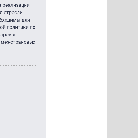
а реализации
я отрасли
обходимы для
ой политики по
аров и
и межстрановых