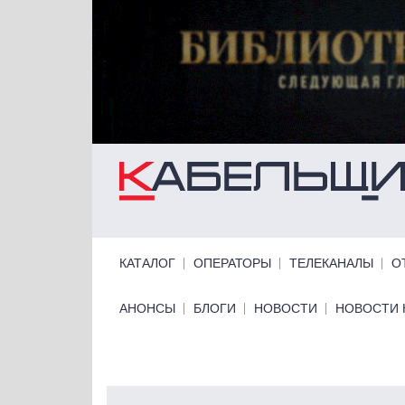
Перейти к основному содержанию
Primary links
КАТАЛОГ
ОПЕРАТОРЫ
ТЕЛЕКАНАЛЫ
О
Primary links bottom
АНОНСЫ
БЛОГИ
НОВОСТИ
НОВОСТИ 