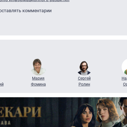
 оставлять комментарии
Мария
Сергей
На
ий
Фомина
Ролин
О