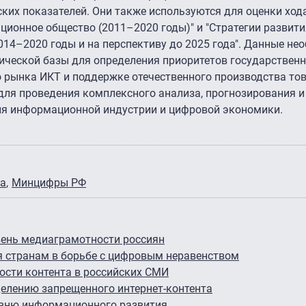
ких показателей. Они также используются для оценки ход
ионное общество (2011–2020 годы)" и "Стратегии развити
14–2020 годы и на перспективу до 2025 года". Данные не
еской базы для определения приоритетов государственн
 рынка ИКТ и поддержке отечественного производства тов
е для проведения комплексного анализа, прогнозирования 
ия информационной индустрии и цифровой экономики.
ка
Минцифры РФ
вень медиаграмотности россиян
 странам в борьбе с цифровым неравенством
ости контента в российских СМИ
делению запрещенного интернет-контента
ровню информационного развития