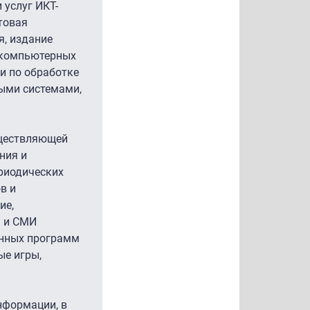
 услуг ИКТ-
товая
я, издание
 компьютерных
ги по обработке
ыми системами,
уществляющей
ния и
ериодических
в и
ие,
а и СМИ
онных программ
ые игры,
нформации, в