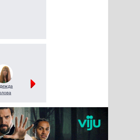
дежда
Мария
Алексей
рлова
Щербаль
Леонтьев