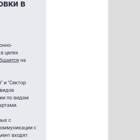
овки в
онно-
 в целях
бщается
на
 и "Сектор
 видов
ии по видам
артами.
ных с
коммуникации с
мент входят