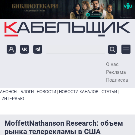
Перейти к основному содержанию
О нас
To
Реклама
Подписка
Primary links bottom
АНОНСЫ
БЛОГИ
НОВОСТИ
НОВОСТИ КАНАЛОВ
СТАТЬИ
ИНТЕРВЬЮ
MoffettNathanson Research: объем
рынка телерекламы в США