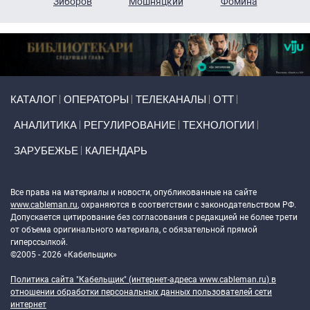
н
Зиборов
Мошняцкий
Фомина
Primary links
КАТАЛОГ
ОПЕРАТОРЫ
ТЕЛЕКАНАЛЫ
ОТТ
АНАЛИТИКА
РЕГУЛИРОВАНИЕ
ТЕХНОЛОГИИ
ЗАРУБЕЖЬЕ
КАЛЕНДАРЬ
Token Block
Все права на материалы и новости, опубликованные на сайте
www.cableman.ru
, охраняются в соответствии с законодательством РФ.
Допускается цитирование без согласования с редакцией не более трети
от объема оригинального материала, с обязательной прямой
гиперссылкой.
©2005 - 2026 «Кабельщик»
Политика сайта "Кабельщик" (интернет-адреса
www.cableman.ru
) в
отношении обработки персональных данных пользователей сети
интернет