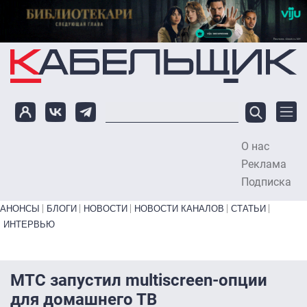
Перейти к основному содержанию
О нас
To
Реклама
Подписка
Primary links bottom
АНОНСЫ
БЛОГИ
НОВОСТИ
НОВОСТИ КАНАЛОВ
СТАТЬИ
ИНТЕРВЬЮ
МТС запустил multiscreen-опции
для домашнего ТВ