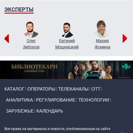
ЭКСПЕРТЫ
рий
Олег
Евгений
Мария
н
Зиборов
Мошняцкий
Фомина
Primary links
КАТАЛОГ
ОПЕРАТОРЫ
ТЕЛЕКАНАЛЫ
ОТТ
АНАЛИТИКА
РЕГУЛИРОВАНИЕ
ТЕХНОЛОГИИ
ЗАРУБЕЖЬЕ
КАЛЕНДАРЬ
Token Block
Все права на материалы и новости, опубликованные на сайте