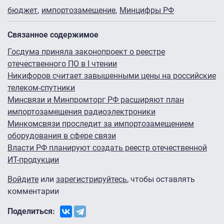
бюджет
импортозамещение
Минцифры РФ
Связанное содержимое
Госдума приняла законопроект о реестре
отечественного ПО в I чтении
Никифоров считает завышенными цены на российские
телеком-спутники
Минсвязи и Минпромторг РФ расширяют план
импортозамещения радиоэлектроники
Минкомсвязи проследит за импортозамещением
оборудования в сфере связи
Власти РФ планируют создать реестр отечественной
ИТ-продукции
Войдите
или
зарегистрируйтесь
, чтобы оставлять
комментарии
Поделиться: