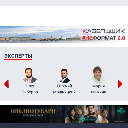
ЭКСПЕРТЫ
рий
Олег
Евгений
Мария
н
Зиборов
Мошняцкий
Фомина