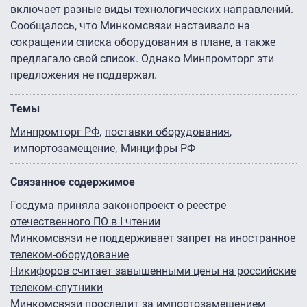
включает разные виды технологических направлений.
Сообщалось, что Минкомсвязи настаивало на
сокращении списка оборудования в плане, а также
предлагало свой список. Однако Минпромторг эти
предложения не поддержал.
Темы
Минпромторг РФ
поставки оборудования
импортозамещение
Минцифры РФ
Связанное содержимое
Госдума приняла законопроект о реестре
отечественного ПО в I чтении
Минкомсвязи не поддерживает запрет на иностранное
телеком-оборудование
Никифоров считает завышенными цены на российские
телеком-спутники
Минкомсвязи проследит за импортозамещением