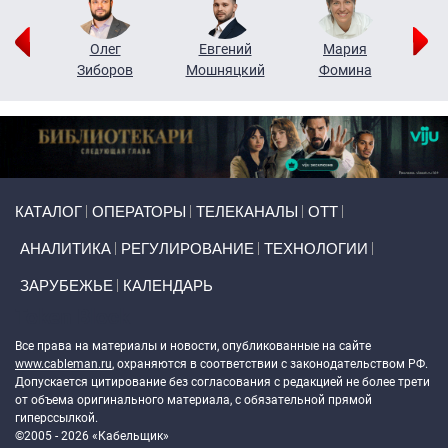
рий
Олег
Евгений
Мария
н
Зиборов
Мошняцкий
Фомина
Primary links
КАТАЛОГ
ОПЕРАТОРЫ
ТЕЛЕКАНАЛЫ
ОТТ
АНАЛИТИКА
РЕГУЛИРОВАНИЕ
ТЕХНОЛОГИИ
ЗАРУБЕЖЬЕ
КАЛЕНДАРЬ
Token Block
Все права на материалы и новости, опубликованные на сайте
www.cableman.ru
, охраняются в соответствии с законодательством РФ.
Допускается цитирование без согласования с редакцией не более трети
от объема оригинального материала, с обязательной прямой
гиперссылкой.
©2005 - 2026 «Кабельщик»