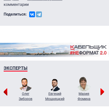
комментарии
Поделиться:
ЭКСПЕРТЫ
рий
Олег
Евгений
Мария
н
Зиборов
Мошняцкий
Фомина