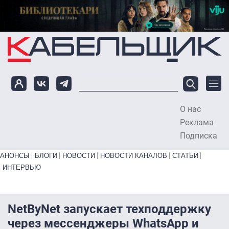
Перейти к основному содержанию
О нас
To
Реклама
Подписка
Primary links bottom
АНОНСЫ
БЛОГИ
НОВОСТИ
НОВОСТИ КАНАЛОВ
СТАТЬИ
ИНТЕРВЬЮ
NetByNet запускает техподдержку
через мессенджеры WhatsApp и