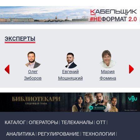
ЭКСПЕРТЫ
рий
Олег
Евгений
Мария
н
Зиборов
Мошняцкий
Фомина
Primary links
КАТАЛОГ
ОПЕРАТОРЫ
ТЕЛЕКАНАЛЫ
ОТТ
АНАЛИТИКА
РЕГУЛИРОВАНИЕ
ТЕХНОЛОГИИ