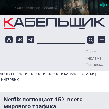
Перейти к основному содержанию
О нас
To
Реклама
Подписка
Primary links bottom
АНОНСЫ
БЛОГИ
НОВОСТИ
НОВОСТИ КАНАЛОВ
СТАТЬИ
ИНТЕРВЬЮ
Netflix поглощает 15% всего
мирового трафика