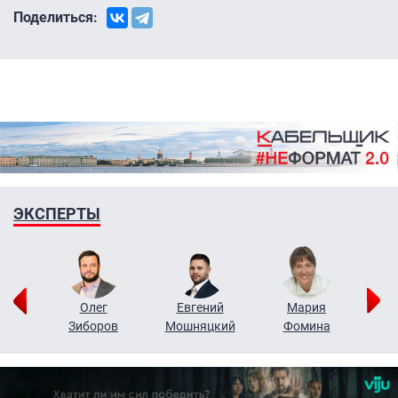
Поделиться:
ЭКСПЕРТЫ
рий
Олег
Евгений
Мария
н
Зиборов
Мошняцкий
Фомина