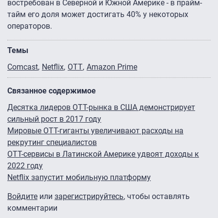
востребован в Северной и Южной Америке - в прайм-
тайм его доля может достигать 40% у некоторых
операторов.
Темы
Comcast
Netflix
OTT
Amazon Prime
Связанное содержимое
Десятка лидеров OTT-рынка в США демонстрирует
сильный рост в 2017 году
Мировые OTT-гиганты увеличивают расходы на
рекрутинг специалистов
OTT-сервисы в Латинской Америке удвоят доходы к
2022 году
Netflix запустит мобильную платформу
Войдите
или
зарегистрируйтесь
, чтобы оставлять
комментарии