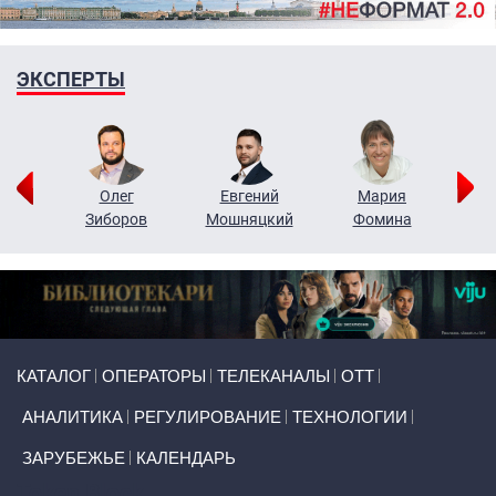
ЭКСПЕРТЫ
рий
Олег
Евгений
Мария
н
Зиборов
Мошняцкий
Фомина
Primary links
КАТАЛОГ
ОПЕРАТОРЫ
ТЕЛЕКАНАЛЫ
ОТТ
АНАЛИТИКА
РЕГУЛИРОВАНИЕ
ТЕХНОЛОГИИ
ЗАРУБЕЖЬЕ
КАЛЕНДАРЬ
Token Block