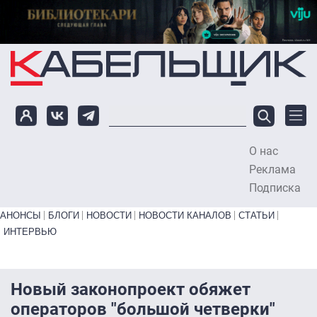
Перейти к основному содержанию
О нас
To
Реклама
Подписка
Primary links bottom
АНОНСЫ
БЛОГИ
НОВОСТИ
НОВОСТИ КАНАЛОВ
СТАТЬИ
ИНТЕРВЬЮ
Новый законопроект обяжет
операторов "большой четверки"