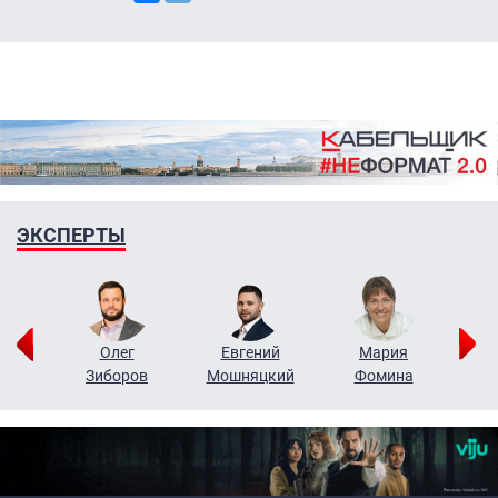
ЭКСПЕРТЫ
рий
Олег
Евгений
Мария
н
Зиборов
Мошняцкий
Фомина