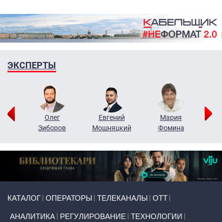
ЭКСПЕРТЫ
рий
Олег
Евгений
Мария
н
Зиборов
Мошняцкий
Фомина
Primary links
КАТАЛОГ
ОПЕРАТОРЫ
ТЕЛЕКАНАЛЫ
ОТТ
АНАЛИТИКА
РЕГУЛИРОВАНИЕ
ТЕХНОЛОГИИ