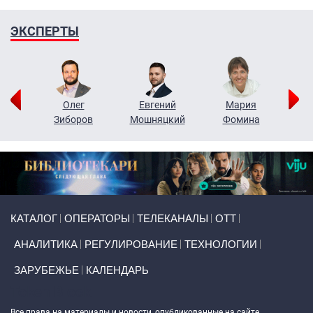
ЭКСПЕРТЫ
рий
Олег
Евгений
Мария
н
Зиборов
Мошняцкий
Фомина
Primary links
КАТАЛОГ
ОПЕРАТОРЫ
ТЕЛЕКАНАЛЫ
ОТТ
АНАЛИТИКА
РЕГУЛИРОВАНИЕ
ТЕХНОЛОГИИ
ЗАРУБЕЖЬЕ
КАЛЕНДАРЬ
Token Block
Все права на материалы и новости, опубликованные на сайте