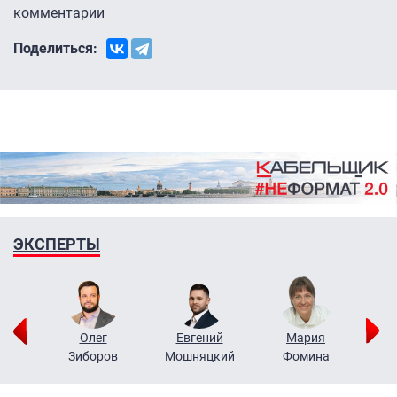
комментарии
Поделиться:
ЭКСПЕРТЫ
рий
Олег
Евгений
Мария
н
Зиборов
Мошняцкий
Фомина