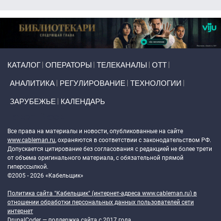
Primary links
КАТАЛОГ
ОПЕРАТОРЫ
ТЕЛЕКАНАЛЫ
ОТТ
АНАЛИТИКА
РЕГУЛИРОВАНИЕ
ТЕХНОЛОГИИ
ЗАРУБЕЖЬЕ
КАЛЕНДАРЬ
Token Block
Все права на материалы и новости, опубликованные на сайте
www.cableman.ru
, охраняются в соответствии с законодательством РФ.
Допускается цитирование без согласования с редакцией не более трети
от объема оригинального материала, с обязательной прямой
гиперссылкой.
©2005 - 2026 «Кабельщик»
Политика сайта "Кабельщик" (интернет-адреса
www.cableman.ru
) в
отношении обработки персональных данных пользователей сети
интернет
DrupalCoder — поддержка сайта c 2017 года