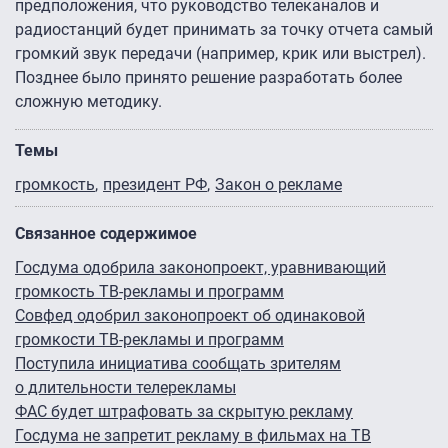
предположения, что руководство телеканалов и
радиостанций будет принимать за точку отчета самый
громкий звук передачи (например, крик или выстрел).
Позднее было принято решение разработать более
сложную методику.
Темы
громкость
президент РФ
Закон о рекламе
Связанное содержимое
Госдума одобрила законопроект, уравнивающий
громкость ТВ-рекламы и программ
Совфед одобрил законопроект об одинаковой
громкости ТВ-рекламы и программ
Поступила инициатива сообщать зрителям
о длительности телерекламы
ФАС будет штрафовать за скрытую рекламу
Госдума не запретит рекламу в фильмах на ТВ