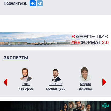
Поделиться:
ЭКСПЕРТЫ
рий
Олег
Евгений
Мария
н
Зиборов
Мошняцкий
Фомина