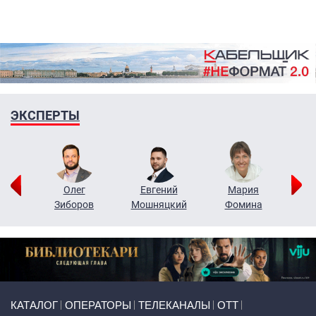
ЭКСПЕРТЫ
рий
Олег
Евгений
Мария
н
Зиборов
Мошняцкий
Фомина
Primary links
КАТАЛОГ
ОПЕРАТОРЫ
ТЕЛЕКАНАЛЫ
ОТТ