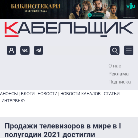
Перейти к основному содержанию
О нас
To
Реклама
Подписка
Primary links bottom
АНОНСЫ
БЛОГИ
НОВОСТИ
НОВОСТИ КАНАЛОВ
СТАТЬИ
ИНТЕРВЬЮ
Продажи телевизоров в мире в I
полугодии 2021 достигли