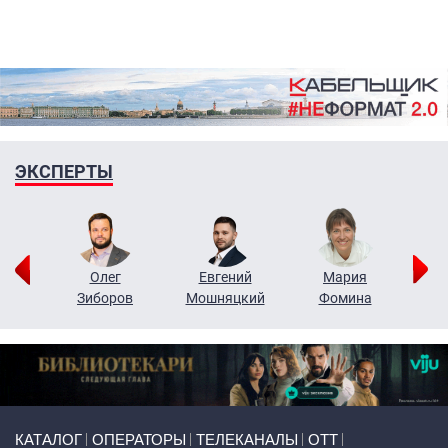
ЭКСПЕРТЫ
рий
Олег
Евгений
Мария
н
Зиборов
Мошняцкий
Фомина
Primary links
КАТАЛОГ
ОПЕРАТОРЫ
ТЕЛЕКАНАЛЫ
ОТТ