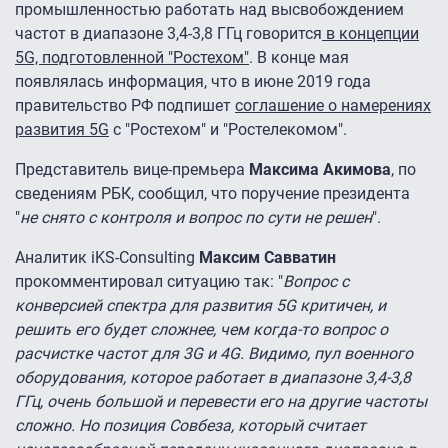
промышленностью работать над высвобождением
частот в диапазоне 3,4-3,8 ГГц говорится
в концепции
5G, подготовленной "Ростехом"
. В конце мая
появлялась информация, что в июне 2019 года
правительство РФ подпишет
соглашение о намерениях
развития 5G
с "Ростехом" и "Ростелекомом".
Представитель вице-премьера
Максима Акимова
, по
сведениям РБК, сообщил, что поручение президента
"
не снято с контроля и вопрос по сути не решен
".
Аналитик iKS-Consulting
Максим Савватин
прокомментировал ситуацию так: "
Вопрос с
конверсией спектра для развития 5G критичен, и
решить его будет сложнее, чем когда-то вопрос о
расчистке частот для 3G и 4G. Видимо, пул военного
оборудования, которое работает в диапазоне 3,4-3,8
ГГц, очень большой и перевести его на другие частоты
сложно. Но позиция Совбеза, который считает