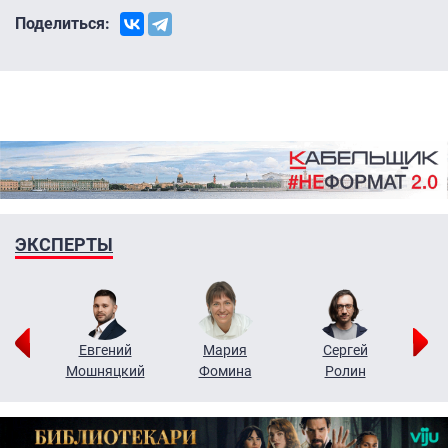
Поделиться:
ЭКСПЕРТЫ
ор
Евгений
Мария
Сергей
Н
ко
Мошняцкий
Фомина
Ролин