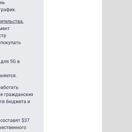
ень
трафик.
ительства
,
мент
стр
 покупать
 для 5G в
чняется.
работать
ия гражданских
ств бюджета и
 составят $37
чественного