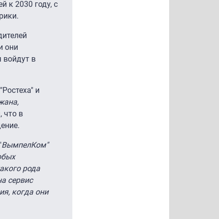
 к 2030 году, с
рики.
дителей
и они
 войдут в
Ростеха" и
жана,
 что в
ение.
"
ВымпелКом"
юбых
акого рода
на сервис
я, когда они