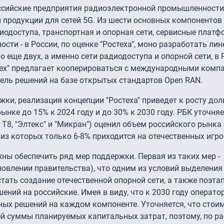
оссийские предприятия радиоэлектронной промышленности
 продукции для сетей 5G. Из шести основных компонентов 
диодоступа, транспортная и опорная сети, сервисные плат
ти - в России, по оценке "Ростеха", моно разработать ли
 еще двух, а именно сети радиодоступа и опорной сети, в 
остех" предлагает кооперироваться с международными комп
итель решений на базе открытых стандартов Open RAN.
жки, реализация концепции "Ростеха" приведет к росту дол
нке до 15% к 2024 году и до 30% к 2030 году. РБК уточняе
Т8, "Элтекс" и "Микран") оценил объем российского рынка 
 из которых только 6-8% приходится на отечественных игро
ны обеспечить ряд мер поддержки. Первая из таких мер -
новлении правительства), что одним из условий выделени
тать создание отечественной опорной сети, а также поэта
шений на российские. Имея в виду, что к 2030 году операт
ных решений на каждом компоненте. Уточняется, что стои
ей суммы планируемых капитальных затрат, поэтому, по р