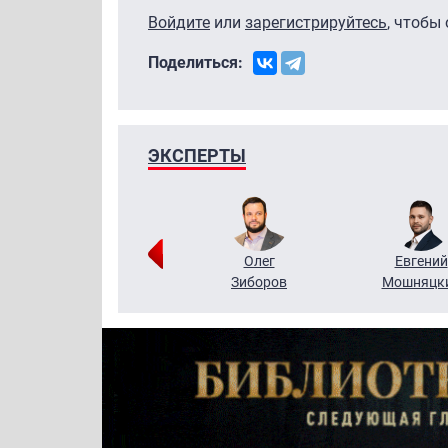
Войдите
или
зарегистрируйтесь
, чтобы
Поделиться:
ЭКСПЕРТЫ
Григорий
Олег
Евгений
Кузин
Зиборов
Мошняцк