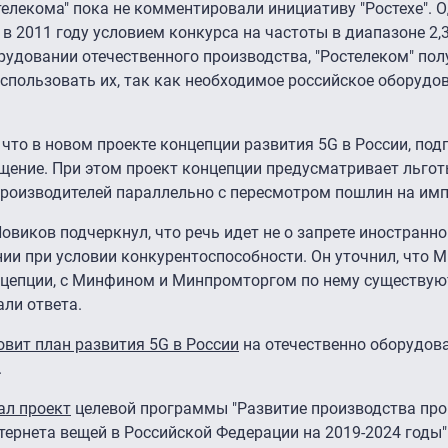
телекома" пока не комментировали инициативу "Ростехе". 
в 2011 году условием конкурса на частоты в диапазоне 2,
рудовании отечественного производства, "Ростелеком" пол
использовать их, так как необходимое российское оборудо
, что в новом проекте концепции развития 5G в России, по
ение. При этом проект концепции предусматривает льготы
производителей параллельно с пересмотром пошлин на имп
иков подчеркнул, что речь идет не о запрете иностранног
ии при условии конкурентоспособности. Он уточнил, что 
нцепции, с Минфином и Минпромторгом по нему существуют
ли ответа.
товит план развития 5G в России
на отечественно оборудов
.
ал проект
целевой программы "Развитие производства п
тернета вещей в Российской Федерации на 2019-2024 годы"