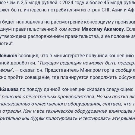
 чем в 2,5 млрд рублей к 2024 году и более 45 млрд рублей
ожет быть интересна потребителям из стран СНГ, Азии и Аф
я будет направлена на рассмотрение консорциуму произво
зидиум правительственной комиссии
Максиму Акимову
. Есл
утверждена распоряжением правительства, а ее положения
огии".
Новиков
сообщил, что в министерстве получили концепцию "
ной доработки. "
Текущая редакция не может быть поддер
целям
", — сказал он. Представитель Минпромторга сообщил,
о пройти совещание, где планируется продолжить обсужд
йбашева
по поводу данной концепции сказала следующее: 
х решения отечественных производителей. Но мы против л
пользованию отечественного оборудования, считаем, что т
 отрасли. Как и все техническое оборудование, влияющее 
ительно мы будем пилотировать и тестировать эти решени