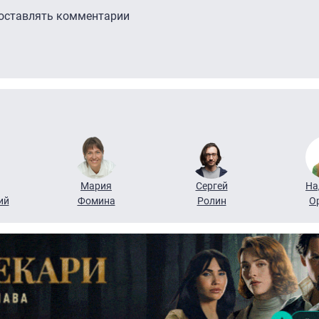
 оставлять комментарии
Мария
Сергей
На
ий
Фомина
Ролин
О