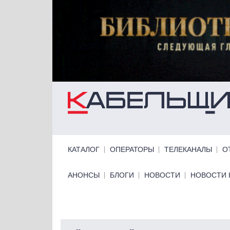
Перейти к основному содержанию
Primary links
КАТАЛОГ
ОПЕРАТОРЫ
ТЕЛЕКАНАЛЫ
О
Primary links bottom
АНОНСЫ
БЛОГИ
НОВОСТИ
НОВОСТИ 