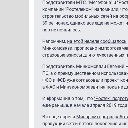
Представители МТС, "МегаФона" и "Рос
компании "Ростелеком" напомнили, что 
строительство мобильных сетей на обо
39 регионах, однако все еще не может 
пор не появилось.
Напомним,
на этой неделе сообщалось
Минкомсвязи, прописано импортозамещ
страховые взносы для отечественных 
Представитель Минкомсвязи Евгений Нов
ПО, а о преимущественном использован
ФСО и ФСБ уже согласовали проект ко
а ФАС и Минэкономразвития пока не да
Информация о том, что
"Ростех" подго
еще раньше, в начале апреля 2019 года
В конце апреля
Минпромторг разработ
продукции сетей пятого поколения и ин