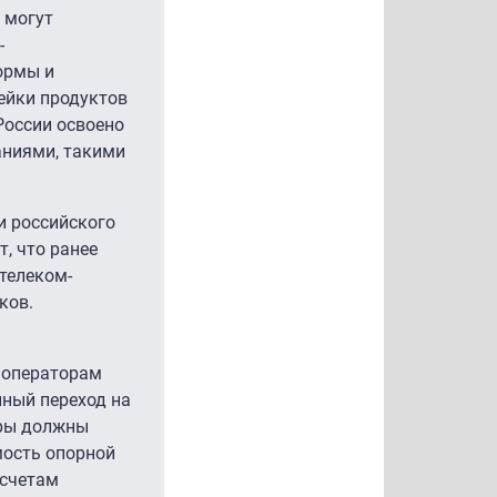
 могут
-
формы и
нейки продуктов
России освоено
аниями, такими
и российского
т, что ранее
телеком-
ков.
я операторам
пный переход на
оры должны
мость опорной
асчетам