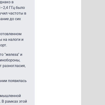
Однако в
3–2,4 ГГц было
учил частоты в
вание до сих
дготовленном
 на налоги и
орт.
о "железа" и
Минобороны,
 разногласия,
ании появилась
ромышленной
. В рамках этой