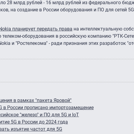
о 28 млрд рублей - 16 млрд рублей из федерального бюдж
ов, на создание в России оборудования и ПО для сетей 5G
Nokia планирует передать права
на интеллектуальную собс
о телеком-оборудования в российскую компанию "РТК-Сет
Nokia и "Ростелекома" - ради признания этих разработок "
щения в рамках "пакета Яровой"
5G в России прописано импортозамещение
сийское "железо" и ПО для 5G и IoT
итие 5G в России до 2024 года
ать изъятие частот для 5G