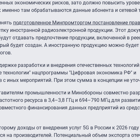
твенных экономических рисков, зато должно повысить уров
к именно там обрабатываются данные абонента и сетевой 
ринять
подготовленное Минпромторгом постановление прав
упку иностранной радиоэлектронной продукции. Этот доку
будут отдавать предпочтение продукции, включенной в рее
орый будет создан. А иностранную продукцию можно будет
огов.
ддержке разработки и внедрения отечественных технологий
 технологии" нацпрограммы "Цифровая экономика РФ" и
в с иных мероприятий. При этом сумма в концепции не уто
ставителям промышленности и Минобороны совместно раз
тотного ресурса в 3,4–3,8 ГГц и 694–790 МГц для развит
совместного финансирования данных предприятий из сред
оторому доходы от внедрения услуг 5G в России к 2026 году
ся на производителей. Потенциальный объем экспорта оте