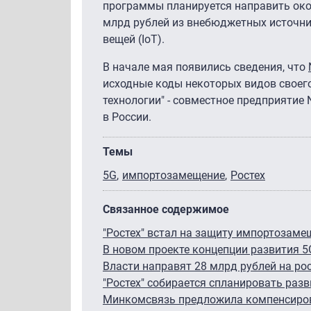
программы планируется направить окол
млрд рублей из внебюджетных источник
вещей (IoT).
В начале мая появились сведения, что
исходные коды некоторых видов своег
технологии" - совместное предприятие 
в России.
Темы
5G
импортозамещение
Ростех
Связанное содержимое
"Ростех" встал на защиту импортозаме
В новом проекте концепции развития 
Власти направят 28 млрд рублей на рос
"Ростех" собирается спланировать разв
Минкомсвязь предложила компенсиров