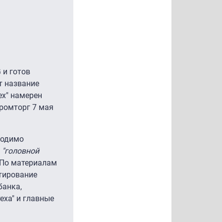
 и готов
т название
ех" намерен
ромторг 7 мая
ходимо
"головной
. По материалам
ктирование
банка,
еха" и главные