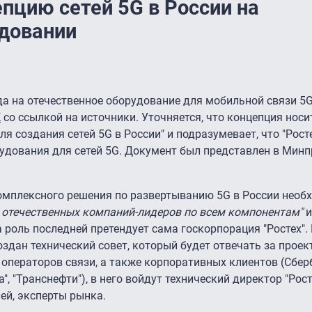
епцию сетей 5G в России на
довании
да на отечественное оборудование для мобильной связи 5G
К
со ссылкой на источники. Уточняется, что концепция носи
 создания сетей 5G в России" и подразумевает, что "Рост
удования для сетей 5G. Документ был представлен в Минп
комплексного решения по развертыванию 5G в России необ
 отечественных компаний-лидеров по всем компонентам"
и
на роль последней претендует сама госкорпорация "Ростех"
оздан технический совет, который будет отвечать за прое
операторов связи, а также корпоративных клиентов (Сбер
", "Транснефти"), в него войдут технический директор "Рост
ей, эксперты рынка.