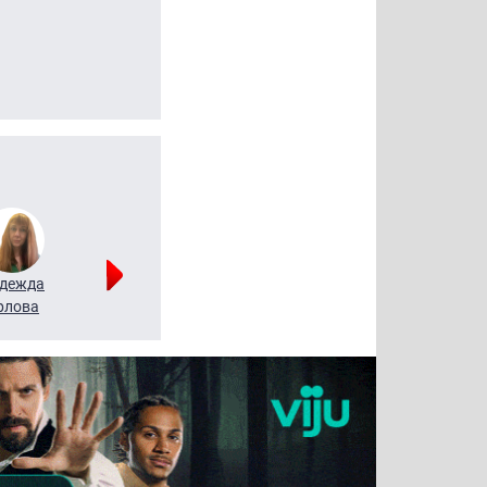
дежда
Мария
Алексей
рлова
Щербаль
Леонтьев