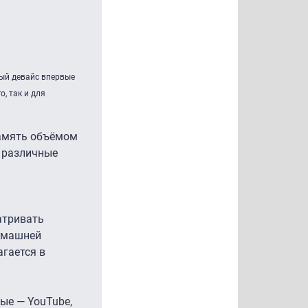
ный девайс впервые
, так и для
память объёмом
и различные
атривать
домашней
агается в
ные — YouTube,