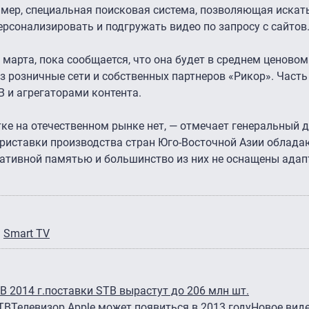
ример, специальная поисковая система, позволяющая искат
ерсонализировать и подгружать видео по запросу с сайтов
 марта, пока сообщается, что она будет в среднем ценовом
з розничные сети и собственных партнеров «Рикор». Част
 и агрегаторами контента.
е на отечественном рынке нет, — отмечает генеральный 
приставки производства стран Юго-Восточной Азии облада
тивной памятью и большинство из них не оснащены адапте
Smart TV
В 2014 г.поставки STB вырастут до 206 млн шт.
ТВ
Телевизор Apple может появиться в 2013 году
Новое вид