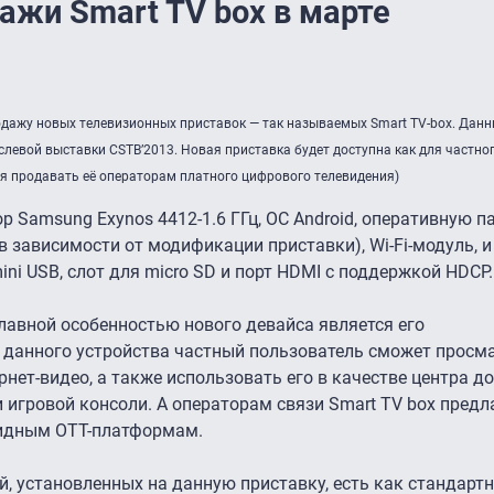
ажи Smart TV box в марте
одажу новых телевизионных приставок — так называемых Smart TV-box. Дан
левой выставки CSTB’2013. Новая приставка будет доступна как для частного
ся продавать её операторам платного цифрового телевидения)
ор Samsung Exynos 4412-1.6 ГГц, ОС Android, оперативную 
 (в зависимости от модификации приставки), Wi-Fi-модуль, 
ni USB, слот для micro SD и порт HDMI с поддержкой HDCP.
лавной особенностью нового девайса является его
данного устройства частный пользователь сможет просм
рнет-видео, а также использовать его в качестве центра 
 игровой консоли. А операторам связи Smart TV box предл
бридным OTT-платформам.
й, установленных на данную приставку, есть как стандарт