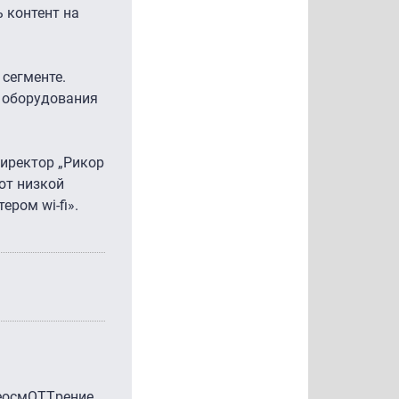
ь контент на
.
 сегменте.
ь оборудования
директор „Рикор
ют низкой
ром wi-fi».
еосмOTTрение