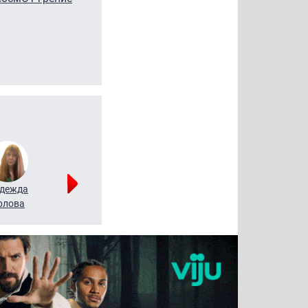
дежда
Мария
Алексей
рлова
Щербаль
Леонтьев