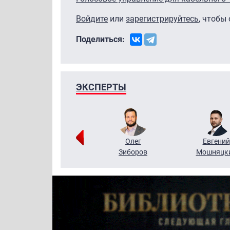
Войдите
или
зарегистрируйтесь
, чтобы
Поделиться:
ЭКСПЕРТЫ
Григорий
Олег
Евгений
Кузин
Зиборов
Мошняцк