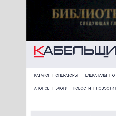
Перейти к основному содержанию
Primary links
КАТАЛОГ
ОПЕРАТОРЫ
ТЕЛЕКАНАЛЫ
О
Primary links bottom
АНОНСЫ
БЛОГИ
НОВОСТИ
НОВОСТИ 