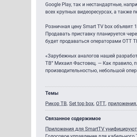
Google Play, так и нестандартные, нап
всех крупных видеоресурсах, а также п
Розничная цену Smart TV box объявят 1
Продавать приставку планируется чере
будет продаваться операторами ОТТ ТВ
«Зарубежных аналогов нашей разработк
ТВ“ Михаил Фастовец. — Как правило, 
производительностью, небольшой опера
Темы
Рикор ТВ
Set top box
OTT
приложения
Связанное содержимое
Приложения для SmartTV унифицируют
Голосовое управление для кабельного 