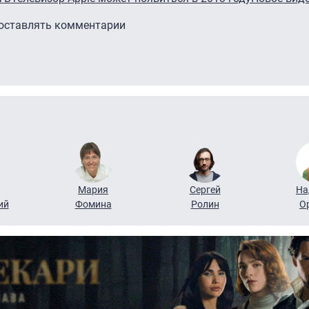
 оставлять комментарии
Мария
Сергей
На
ий
Фомина
Ролин
О