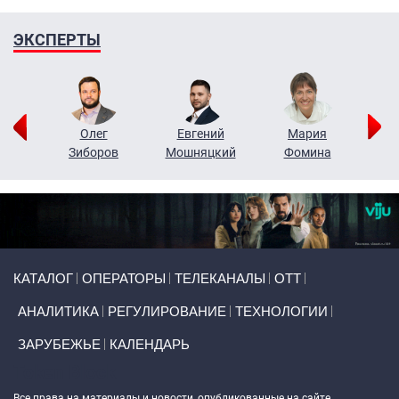
ЭКСПЕРТЫ
рий
Олег
Евгений
Мария
н
Зиборов
Мошняцкий
Фомина
Primary links
КАТАЛОГ
ОПЕРАТОРЫ
ТЕЛЕКАНАЛЫ
ОТТ
АНАЛИТИКА
РЕГУЛИРОВАНИЕ
ТЕХНОЛОГИИ
ЗАРУБЕЖЬЕ
КАЛЕНДАРЬ
Token Block
Все права на материалы и новости, опубликованные на сайте