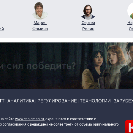
Мария
Сергей
На
ий
Фомина
Ролин
О
ТТ
АНАЛИТИКА
РЕГУЛИРОВАНИЕ
ТЕХНОЛОГИИ
ЗАРУБЕ
 на сайте
www.cableman.ru
, охраняются в соответствии с
 согласования с редакцией не более трети от объема оригинального