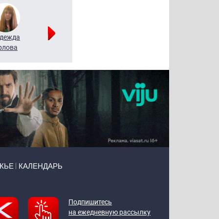
дежда
Мария
Алексей
рлова
Щербаль
Леонтьев
ЖЬЕ
КАЛЕНДАРЬ
Подпишитесь
на ежедневную рассылку