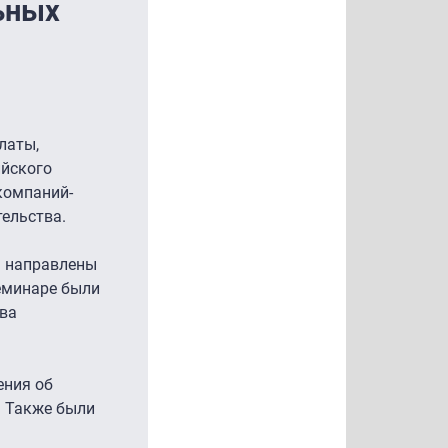
ьных
латы,
ийского
компаний-
ельства.
ь направлены
еминаре были
ва
ения об
. Также были