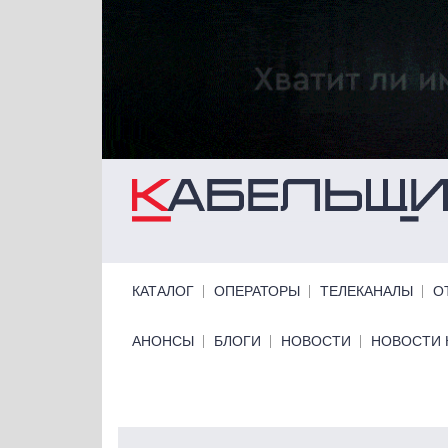
Перейти к основному содержанию
Primary links
КАТАЛОГ
ОПЕРАТОРЫ
ТЕЛЕКАНАЛЫ
О
Primary links bottom
АНОНСЫ
БЛОГИ
НОВОСТИ
НОВОСТИ 