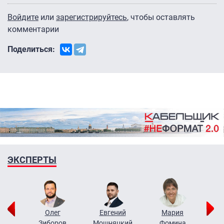
Войдите
или
зарегистрируйтесь
, чтобы оставлять
комментарии
Поделиться:
ЭКСПЕРТЫ
рий
Олег
Евгений
Мария
н
Зиборов
Мошняцкий
Фомина