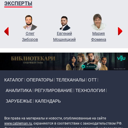
ЭКСПЕРТЫ
рий
Олег
Евгений
Мария
н
Зиборов
Мошняцкий
Фомина
Primary links
КАТАЛОГ
ОПЕРАТОРЫ
ТЕЛЕКАНАЛЫ
ОТТ
АНАЛИТИКА
РЕГУЛИРОВАНИЕ
ТЕХНОЛОГИИ
ЗАРУБЕЖЬЕ
КАЛЕНДАРЬ
Token Block
Все права на материалы и новости, опубликованные на сайте
www.cableman.ru
, охраняются в соответствии с законодательством РФ.