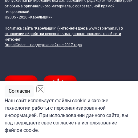
Допускается цитирование без согласования с редакцией не более трети
от объема оригинального материала, с обязательной прямой
гиперссылкой.
©2005 - 2026 «Кабельщик»
Политика сайта "Кабельщик" (интернет-адреса
www.cableman.ru
) в
отношении обработки персональных данных пользователей сети
интернет
DrupalCoder — поддержка сайта c 2017 года
Согласен
Наш сайт использует файлы cookie и схожие
технологии работы с персонализированной
Подпишитесь
информацией. При использовании данного сайта, вы
на ежедневную рассылку
подтверждаете свое согласие на использование
«Кабельщика»
файлов cookie.