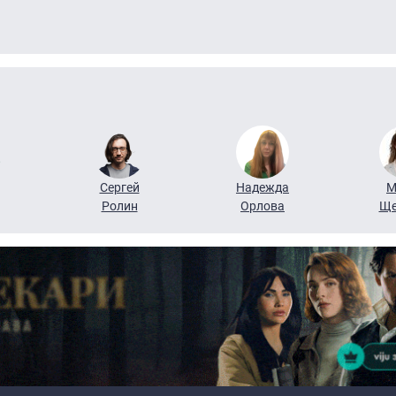
Сергей
Надежда
М
Ролин
Орлова
Ще