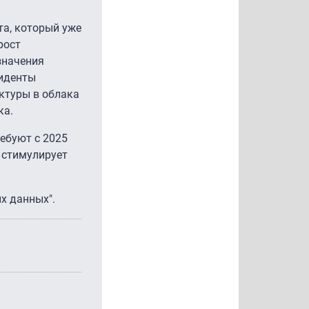
а, который уже
рост
значения
циденты
ктуры в облака
ка.
ебуют с 2025
 стимулирует
х данных".