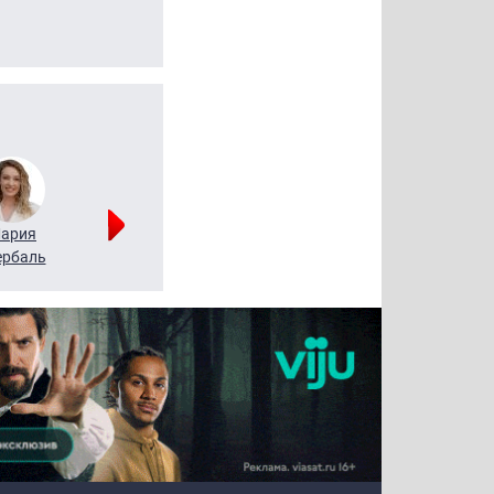
ария
Алексей
Татьяна
рбаль
Леонтьев
Воронова