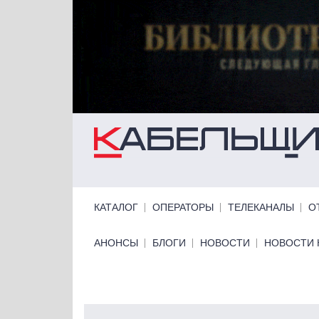
Перейти к основному содержанию
Primary links
КАТАЛОГ
ОПЕРАТОРЫ
ТЕЛЕКАНАЛЫ
О
Primary links bottom
АНОНСЫ
БЛОГИ
НОВОСТИ
НОВОСТИ 