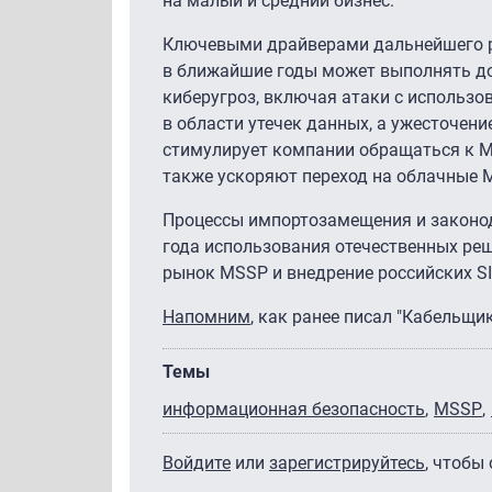
на малый и средний бизнес.
Ключевыми драйверами дальнейшего р
в ближайшие годы может выполнять до
киберугроз, включая атаки с использо
в области утечек данных, а ужесточен
стимулирует компании обращаться к M
также ускоряют переход на облачные 
Процессы импортозамещения и законода
года использования отечественных ре
рынок MSSP и внедрение российских S
Напомним
, как ранее писал "Кабельщи
Темы
информационная безопасность
MSSP
Войдите
или
зарегистрируйтесь
, чтобы