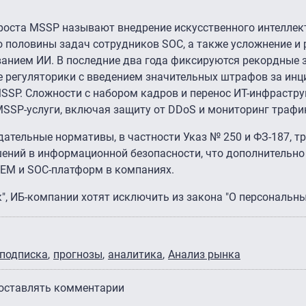
оста MSSP называют внедрение искусственного интеллект
 половины задач сотрудников SOC, а также усложнение и 
ванием ИИ. В последние два года фиксируются рекордные 
ие регуляторики с введением значительных штрафов за ин
SSP. Сложности с набором кадров и перенос ИТ-инфрастру
MSSP-услуги, включая защиту от DDoS и мониторинг трафи
тельные нормативы, в частности Указ № 250 и ФЗ-187, тр
шений в информационной безопасности, что дополнительно
IEM и SOC-платформ в компаниях.
к", ИБ-компании хотят исключить из закона "О персональны
подписка
прогнозы
аналитика
Анализ рынка
 оставлять комментарии