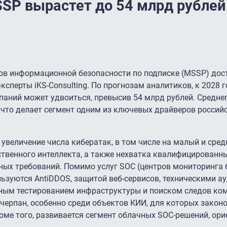
SP вырастет до 54 млрд рублей
в информационной безопасности по подписке (MSSP) дост
ксперты iKS-Consulting. По прогнозам аналитиков, к 2028 г
мпаний может удвоиться, превысив 54 млрд рублей. Средне
 что делает сегмент одним из ключевых драйверов россий
увеличение числа кибератак, в том числе на малый и сред
ственного интеллекта, а также нехватка квалифицированн
ных требований. Помимо услуг SOC (центров мониторинга 
льзуются AntiDDOS, защитой веб-сервисов, техническими а
ным тестированием инфраструктуры и поиском следов ко
черпан, особенно среди объектов КИИ, для которых закон
оме того, развивается сегмент облачных SOC-решений, ор