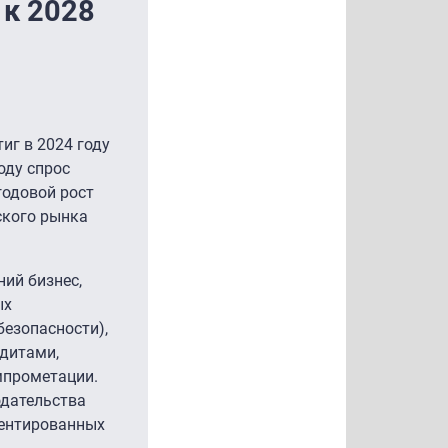
 к 2028
иг в 2024 году
оду спрос
годовой рост
ского рынка
ний бизнес,
ых
безопасности),
удитами,
мпрометации.
одательства
иентированных