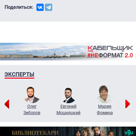
Поделиться:
ЭКСПЕРТЫ
рий
Олег
Евгений
Мария
н
Зиборов
Мошняцкий
Фомина