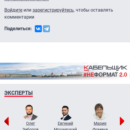
Войдите
или
зарегистрируйтесь
, чтобы оставлять
комментарии
Поделиться:
ЭКСПЕРТЫ
рий
Олег
Евгений
Мария
н
Зиборов
Мошняцкий
Фомина