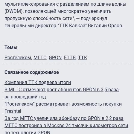
мультиплексирования c разделением по длине волны
(DWDM), позволяющей многократно увеличить
пропускную способность сети", — подчеркнул
генеральный директор "ТТК-Кавказ" Виталий Орлов.
Темы
Ростелеком
МГТС
GPON
FTTB
ТТК
Связанное содержимое
Компания ТТК подвела итоги
В МГТС отмечают рост абонентов GPON в 3,5 раза
за прошедший год
“Ростелеком” рассматривает возможность покупки
Freshtel
За год МГТС увеличила абонбазу по GPON в 2,2 раза
МГТС построила в Москве 24 тысячи километров сети
по технологии GPON