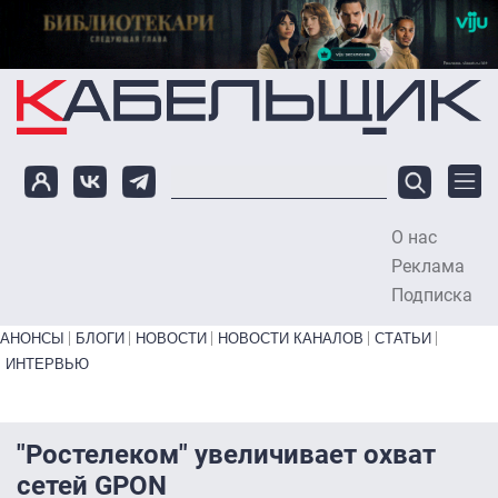
Перейти к основному содержанию
О нас
To
Реклама
Подписка
Primary links bottom
АНОНСЫ
БЛОГИ
НОВОСТИ
НОВОСТИ КАНАЛОВ
СТАТЬИ
ИНТЕРВЬЮ
"Ростелеком" увеличивает охват
сетей GPON