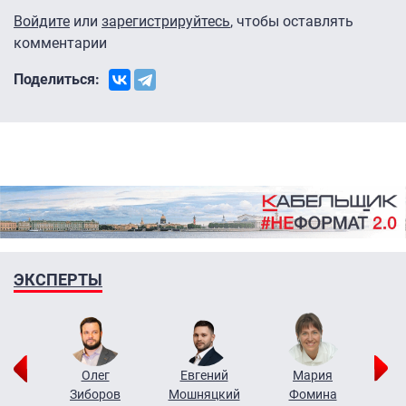
Войдите
или
зарегистрируйтесь
, чтобы оставлять
комментарии
Поделиться:
ЭКСПЕРТЫ
рий
Олег
Евгений
Мария
н
Зиборов
Мошняцкий
Фомина