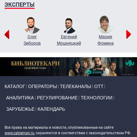
ЭКСПЕРТЫ
рий
Олег
Евгений
Мария
н
Зиборов
Мошняцкий
Фомина
Primary links
КАТАЛОГ
ОПЕРАТОРЫ
ТЕЛЕКАНАЛЫ
ОТТ
АНАЛИТИКА
РЕГУЛИРОВАНИЕ
ТЕХНОЛОГИИ
ЗАРУБЕЖЬЕ
КАЛЕНДАРЬ
Token Block
Все права на материалы и новости, опубликованные на сайте
www.cableman.ru
, охраняются в соответствии с законодательством РФ.