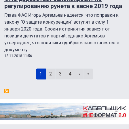
регулированию рунета к весне 2019 года
Глава ФАС Игорь Артемьев надеется, что поправки к
закону "О защите конкуренции" вступят в силу 1
января 2020 года. Сроки их принятия зависят от
позиции депутатов и партий, однако Артемьев
утверждает, что политики одобрительно относятся к
документу.
12.11.2018 11:56
Нумерация страниц
Текущая страница
Page
Page
Page
Следующая страница
Последняя страни
1
2
3
4
›
»