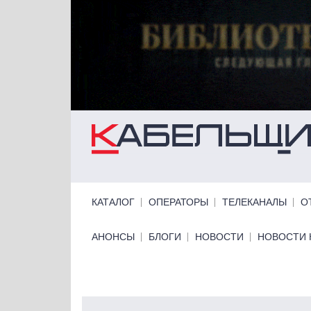
Перейти к основному содержанию
Primary links
КАТАЛОГ
ОПЕРАТОРЫ
ТЕЛЕКАНАЛЫ
О
Primary links bottom
АНОНСЫ
БЛОГИ
НОВОСТИ
НОВОСТИ 