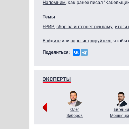
Напомним
, как ранее писал "Кабельщи
Темы
ЕРИР
сбор за интернет-рекламу
итоги
Войдите
или
зарегистрируйтесь
, чтобы
Поделиться:
ЭКСПЕРТЫ
Григорий
Олег
Евгений
Кузин
Зиборов
Мошняцк