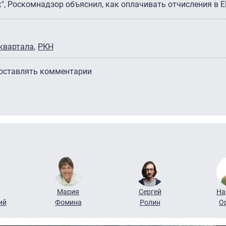
к", Роскомнадзор объяснил, как оплачивать отчисления в Е
 квартала
РКН
 оставлять комментарии
Мария
Сергей
На
ий
Фомина
Ролин
О