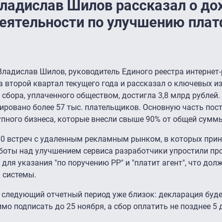
ладислав Шилов рассказал о до
 деятельности по улучшению пл
Владислав Шилов, руководитель Единого реестра интернет
а второй квартал текущего года и рассказал о ключевых и
бора, уплаченного обществом, достигла 3,8 млрд рублей. 
рировано более 57 тыс. плательщиков. Основную часть пос
рупного бизнеса, которые внесли свыше 90% от общей сумм
60 встреч с удаленным рекламным рынком, в которых прин
аботы над улучшением сервиса разработчики упростили пр
для указания "по поручению РР" и "платит агент", что до
и системы.
 следующий отчетный период уже близок: декларация буд
мо подписать до 25 ноября, а сбор оплатить не позднее 5