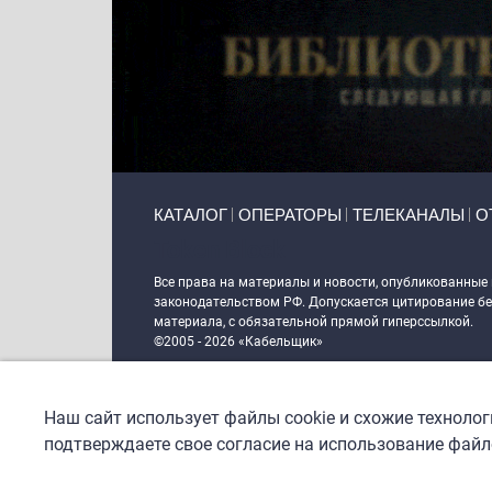
Primary links
КАТАЛОГ
ОПЕРАТОРЫ
ТЕЛЕКАНАЛЫ
О
Token Block
Все права на материалы и новости, опубликованные
законодательством РФ. Допускается цитирование без
материала, с обязательной прямой гиперссылкой.
©2005 - 2026 «Кабельщик»
Политика сайта "Кабельщик" (интернет-адреса
www.c
пользователей сети интернет
Наш сайт использует файлы cookie и схожие техноло
DrupalCoder — поддержка сайта c 2017 года
подтверждаете свое согласие на использование файло