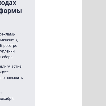
ходах
атформы
-рекламы
зменениях,
В реестре
туплений
ы сбора.
яли участие
оцесс
лжно повысить
ет
 декабря.