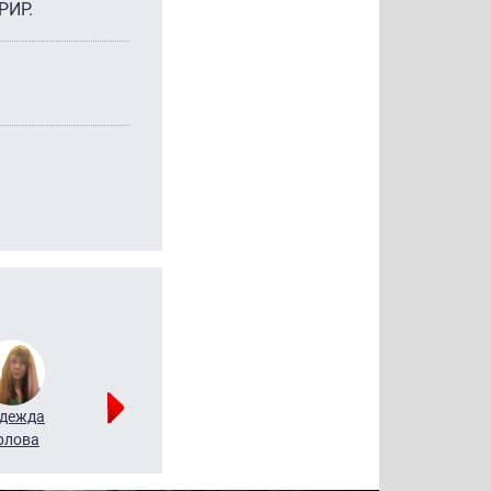
РИР.
дежда
Мария
Алексей
рлова
Щербаль
Леонтьев