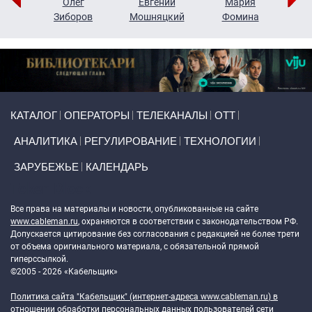
рий
Олег
Евгений
Мария
н
Зиборов
Мошняцкий
Фомина
Primary links
КАТАЛОГ
ОПЕРАТОРЫ
ТЕЛЕКАНАЛЫ
ОТТ
АНАЛИТИКА
РЕГУЛИРОВАНИЕ
ТЕХНОЛОГИИ
ЗАРУБЕЖЬЕ
КАЛЕНДАРЬ
Token Block
Все права на материалы и новости, опубликованные на сайте
www.cableman.ru
, охраняются в соответствии с законодательством РФ.
Допускается цитирование без согласования с редакцией не более трети
от объема оригинального материала, с обязательной прямой
гиперссылкой.
©2005 - 2026 «Кабельщик»
Политика сайта "Кабельщик" (интернет-адреса
www.cableman.ru
) в
отношении обработки персональных данных пользователей сети