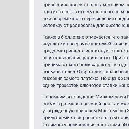
приравнивания ее к налогу механизм п
плату за спектр отнесут к налоговым п
несвоевременного перечисления средс
используют радиосвязь для обеспечени
Также в бюллетене отмечается, что за
неуплате и просрочке платежей за исп
предусматривает финансовую ответстве
за использование радиочастот. При эт
принимают массовый характер: в отдель
пользователей. Отсутствие финансовой
внесения самого платежа. По оценке С
одной трехсотой ключевой ставки Банка
Напомним, что недавно
Минкомсвязи Р
расчета размеров разовой платы и еже
утвержденную приказом Минкомсязи 30
применяемых при расчете оплаты поль
Стоимость пользования частотами 5G мо