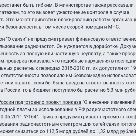
ерестанет быть гибким. В министерстве также рассказали, 
латежам, то это вызовет ужесточение контроля в случае
тв. Это может привести к блокированию работы организац
я безопасности, в том числе скорой помощи и МЧС.
кон "О связи" не предусматривает финансовую ответственн
ользование радиочастот. Он нуждается в доработке. Докум
нность за полную или частичную неуплату, а также проср
ом проверка показала, что подобные нарушения в последн
ных расчетных периодах 2015-2018 гг. их допустили от 19
 ответственности позволило им безвозмездно использова
четной палаты, если бы была введена ответственность хотя
 России, то в бюджет поступило бы расчетно 5,3 млн рубл
оссии подготовило проект приказа
"О внесении изменений
годной платы за использование в РФ радиочастотного спе
.06.2011 №164". Приказ предусматривает пересмотр коэ
зования радиочастотным спектром для сетей связи пятого
жет снизиться со 112,5 млрд рублей до 1,32 млрд рублей 