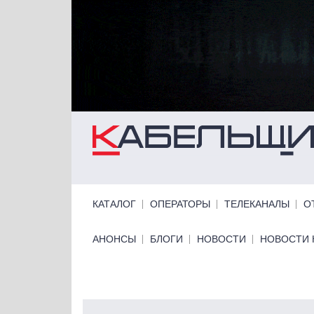
Перейти к основному содержанию
Primary links
КАТАЛОГ
ОПЕРАТОРЫ
ТЕЛЕКАНАЛЫ
О
Primary links bottom
АНОНСЫ
БЛОГИ
НОВОСТИ
НОВОСТИ 