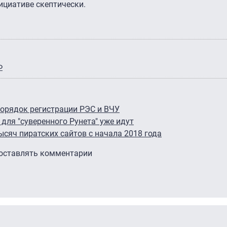
ициативе скептически.
Ф
орядок регистрации РЭС и ВЧУ
для "суверенного Рунета" уже идут
сяч пиратских сайтов с начала 2018 года
 оставлять комментарии