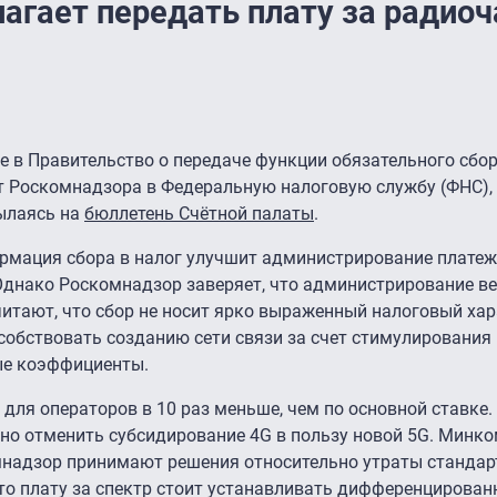
лагает передать плату за радио
 в Правительство о передаче функции обязательного сбор
т Роскомнадзора в Федеральную налоговую службу (ФНС), 
сылаясь на
бюллетень Счётной палаты
.
ормация сбора в налог улучшит администрирование платеж
Однако Роскомнадзор заверяет, что администрирование ве
итают, что сбор не носит ярко выраженный налоговый хар
собствовать созданию сети связи за счет стимулирования 
ые коэффициенты.
 для операторов в 10 раз меньше, чем по основной ставке.
но отменить субсидирование 4G в пользу новой 5G. Минко
надзор принимают решения относительно утраты станда
то плату за спектр стоит устанавливать дифференцированн