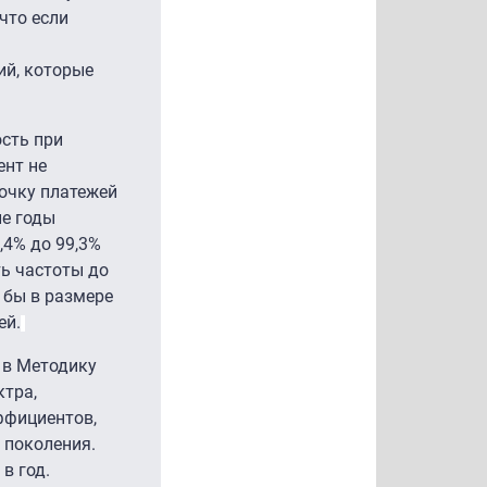
что если
ий, которые
ость при
ент не
очку платежей
ие годы
,4% до 99,3%
ть частоты до
 бы в размере
ей.
 в Методику
ктра,
ффициентов,
 поколения.
в год.