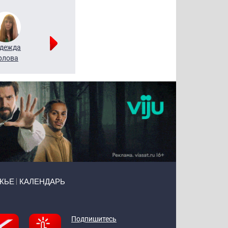
дежда
Мария
Алексей
рлова
Щербаль
Леонтьев
ЖЬЕ
КАЛЕНДАРЬ
Подпишитесь