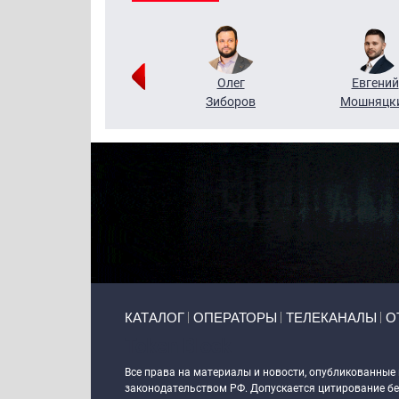
Григорий
Олег
Евгений
Кузин
Зиборов
Мошняцк
Primary links
КАТАЛОГ
ОПЕРАТОРЫ
ТЕЛЕКАНАЛЫ
О
Token Block
Все права на материалы и новости, опубликованные
законодательством РФ. Допускается цитирование без