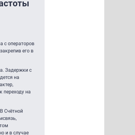
частоты
а с операторов
закрепив его в
а. Задержки с
дется на
актер,
к переходу на
 В Счётной
мсвязь,
ртом
о и в случае