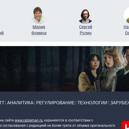
Мария
Сергей
На
ий
Фомина
Ролин
О
ТТ
АНАЛИТИКА
РЕГУЛИРОВАНИЕ
ТЕХНОЛОГИИ
ЗАРУБЕ
 на сайте
www.cableman.ru
, охраняются в соответствии с
 согласования с редакцией не более трети от объема оригинального