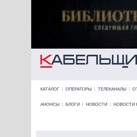
Перейти к основному содержанию
Primary links
КАТАЛОГ
ОПЕРАТОРЫ
ТЕЛЕКАНАЛЫ
О
Primary links bottom
АНОНСЫ
БЛОГИ
НОВОСТИ
НОВОСТИ 