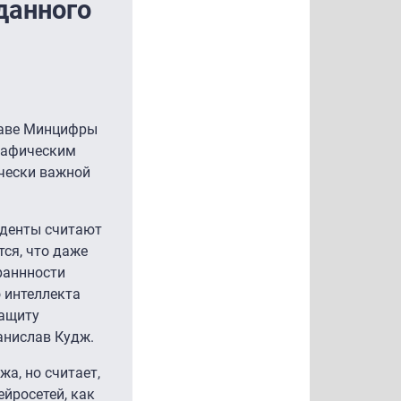
данного
лаве Минцифры
графическим
чески важной
онденты считают
ся, что даже
раннности
 интеллекта
защиту
анислав Кудж.
а, но считает,
ейросетей, как