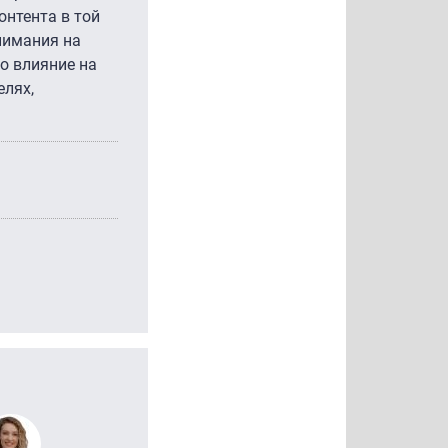
онтента в той
нимания на
го влияние на
елях,