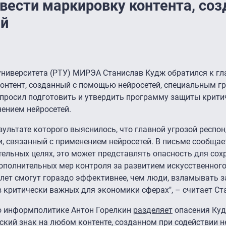
вести маркировку контента, соз
ей
 университета (РТУ) МИРЭА Станислав Кудж обратился к г
контент, созданный с помощью нейросетей, специальным 
просил подготовить и утвердить программу защиты крити
ением нейросетей.
езультате которого выяснилось, что главной угрозой респ
, связанный с применением нейросетей. В письме сообщает
тельных целях, это может представлять опасность для сох
ополнительных мер контроля за развитием искусственного
 лет смогут гораздо эффективнее, чем люди, взламывать 
 критически важных для экономики сферах", – считает Ст
о информполитике Антон Горелкин
разделяет
опасения Кудж
ский знак на любом контенте, созданном при содействии н