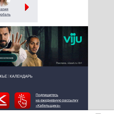
ария
Алексей
Татьяна
рбаль
Леонтьев
Воронова
ЖЬЕ
КАЛЕНДАРЬ
Подпишитесь
на ежедневную рассылку
«Кабельщика»