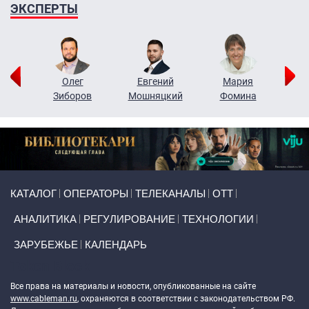
ЭКСПЕРТЫ
рий
Олег
Евгений
Мария
н
Зиборов
Мошняцкий
Фомина
Primary links
КАТАЛОГ
ОПЕРАТОРЫ
ТЕЛЕКАНАЛЫ
ОТТ
АНАЛИТИКА
РЕГУЛИРОВАНИЕ
ТЕХНОЛОГИИ
ЗАРУБЕЖЬЕ
КАЛЕНДАРЬ
Token Block
Все права на материалы и новости, опубликованные на сайте
www.cableman.ru
, охраняются в соответствии с законодательством РФ.