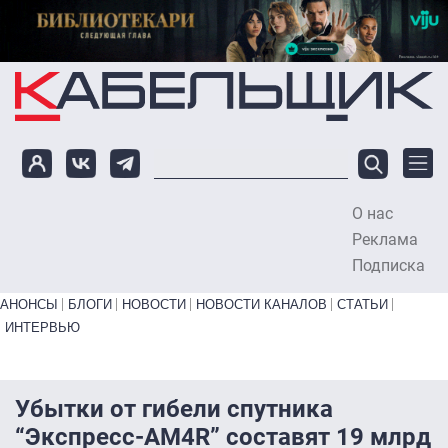
Перейти к основному содержанию
О нас
To
Реклама
Подписка
Primary links bottom
АНОНСЫ
БЛОГИ
НОВОСТИ
НОВОСТИ КАНАЛОВ
СТАТЬИ
ИНТЕРВЬЮ
Убытки от гибели спутника
“Экспресс-АМ4R” составят 19 млрд