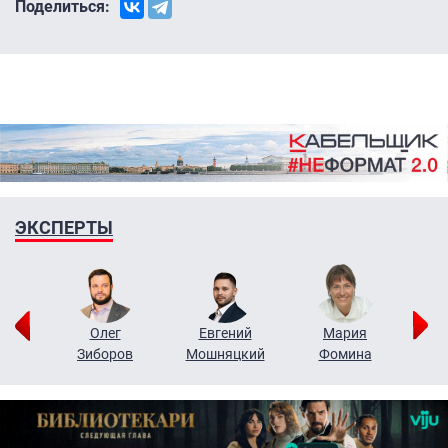
Поделиться:
ЭКСПЕРТЫ
рий
Олег
Евгений
Мария
н
Зиборов
Мошняцкий
Фомина