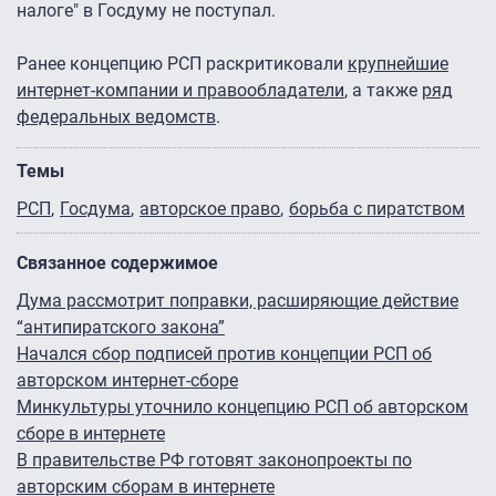
налоге" в Госдуму не поступал.
Ранее концепцию РСП раскритиковали
крупнейшие
интернет-компании и правообладатели
, а также
ряд
федеральных ведомств
.
Темы
РСП
Госдума
авторское право
борьба с пиратством
Связанное содержимое
Дума рассмотрит поправки, расширяющие действие
“антипиратского закона”
Начался сбор подписей против концепции РСП об
авторском интернет-сборе
Минкультуры уточнило концепцию РСП об авторском
сборе в интернете
В правительстве РФ готовят законопроекты по
авторским сборам в интернете