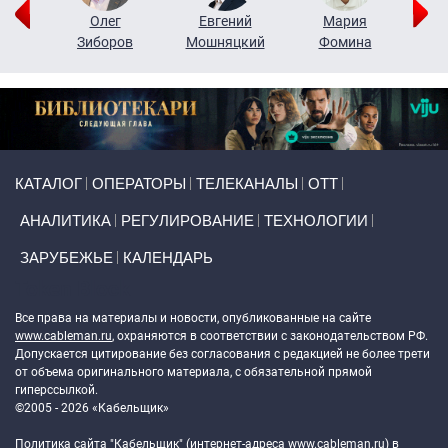
рий
Олег
Евгений
Мария
н
Зиборов
Мошняцкий
Фомина
Primary links
КАТАЛОГ
ОПЕРАТОРЫ
ТЕЛЕКАНАЛЫ
ОТТ
АНАЛИТИКА
РЕГУЛИРОВАНИЕ
ТЕХНОЛОГИИ
ЗАРУБЕЖЬЕ
КАЛЕНДАРЬ
Token Block
Все права на материалы и новости, опубликованные на сайте
www.cableman.ru
, охраняются в соответствии с законодательством РФ.
Допускается цитирование без согласования с редакцией не более трети
от объема оригинального материала, с обязательной прямой
гиперссылкой.
©2005 - 2026 «Кабельщик»
Политика сайта "Кабельщик" (интернет-адреса
www.cableman.ru
) в