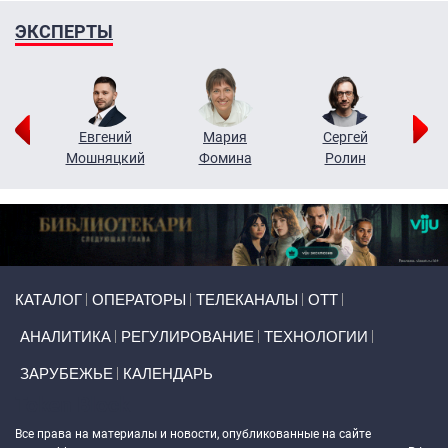
ЭКСПЕРТЫ
ор
Евгений
Мария
Сергей
Н
ко
Мошняцкий
Фомина
Ролин
Primary links
КАТАЛОГ
ОПЕРАТОРЫ
ТЕЛЕКАНАЛЫ
ОТТ
АНАЛИТИКА
РЕГУЛИРОВАНИЕ
ТЕХНОЛОГИИ
ЗАРУБЕЖЬЕ
КАЛЕНДАРЬ
Token Block
Все права на материалы и новости, опубликованные на сайте