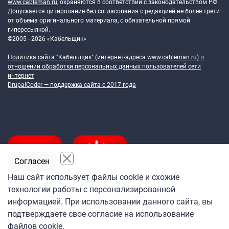
www.cableman.ru
, охраняются в соответствии с законодательством РФ.
Допускается цитирование без согласования с редакцией не более трети
от объема оригинального материала, с обязательной прямой
гиперссылкой.
©2005 - 2026 «Кабельщик»
Политика сайта "Кабельщик" (интернет-адреса
www.cableman.ru
) в
отношении обработки персональных данных пользователей сети
интернет
DrupalCoder — поддержка сайта c 2017 года
Согласен
Наш сайт использует файлы cookie и схожие
технологии работы с персонализированной
Подпишитесь
информацией. При использовании данного сайта, вы
на ежедневную рассылку
подтверждаете свое согласие на использование
«Кабельщика»
файлов cookie.