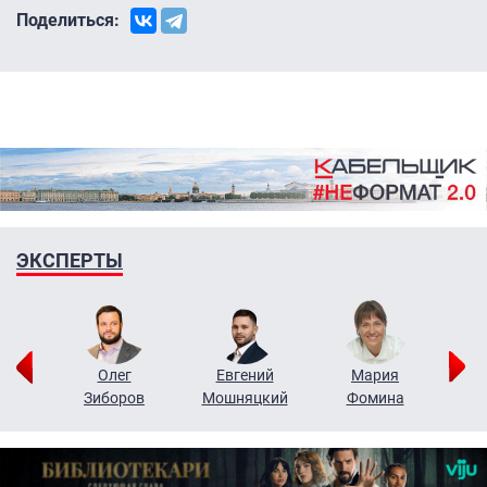
Поделиться:
ЭКСПЕРТЫ
рий
Олег
Евгений
Мария
н
Зиборов
Мошняцкий
Фомина