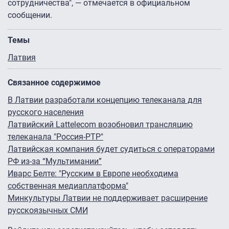
сотрудничества", — отмечается в официальном
сообщении.
Темы
Латвия
Связанное содержимое
В Латвии разработали концепцию телеканала для
русского населения
Латвийский Lattelecom возобновил трансляцию
телеканала "Россия-РТР"
Латвийская компания будет судиться с операторами
РФ из-за “Мультимании”
Иварс Белте: "Русским в Европе необходима
собственная медиаплатформа"
Минкультуры Латвии не поддерживает расширение
русскоязычных СМИ