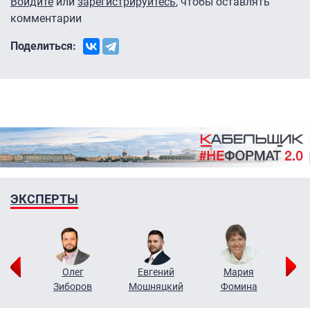
Войдите
или
зарегистрируйтесь
, чтобы оставлять
комментарии
Поделиться:
ЭКСПЕРТЫ
рий
Олег
Евгений
Мария
н
Зиборов
Мошняцкий
Фомина