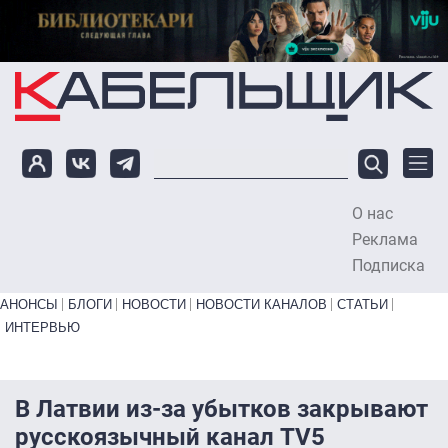
Перейти к основному содержанию
О нас
To
Реклама
Подписка
Primary links bottom
АНОНСЫ
БЛОГИ
НОВОСТИ
НОВОСТИ КАНАЛОВ
СТАТЬИ
ИНТЕРВЬЮ
В Латвии из-за убытков закрывают
русскоязычный канал TV5