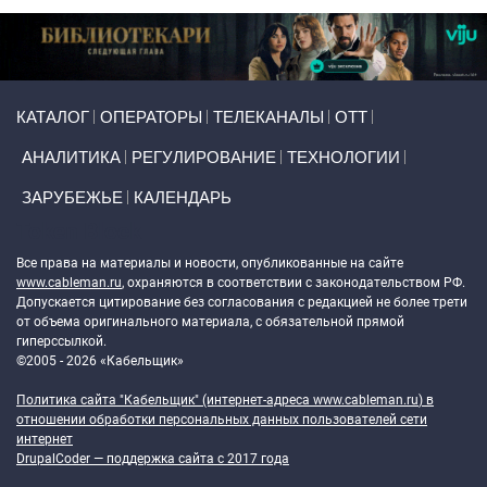
Primary links
КАТАЛОГ
ОПЕРАТОРЫ
ТЕЛЕКАНАЛЫ
ОТТ
АНАЛИТИКА
РЕГУЛИРОВАНИЕ
ТЕХНОЛОГИИ
ЗАРУБЕЖЬЕ
КАЛЕНДАРЬ
Token Block
Все права на материалы и новости, опубликованные на сайте
www.cableman.ru
, охраняются в соответствии с законодательством РФ.
Допускается цитирование без согласования с редакцией не более трети
от объема оригинального материала, с обязательной прямой
гиперссылкой.
©2005 - 2026 «Кабельщик»
Политика сайта "Кабельщик" (интернет-адреса
www.cableman.ru
) в
отношении обработки персональных данных пользователей сети
интернет
DrupalCoder — поддержка сайта c 2017 года