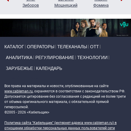
н
Зиборов
Мошняцкий
Фомина
Primary links
КАТАЛОГ
ОПЕРАТОРЫ
ТЕЛЕКАНАЛЫ
ОТТ
АНАЛИТИКА
РЕГУЛИРОВАНИЕ
ТЕХНОЛОГИИ
ЗАРУБЕЖЬЕ
КАЛЕНДАРЬ
Token Block
Все права на материалы и новости, опубликованные на сайте
www.cableman.ru
, охраняются в соответствии с законодательством РФ.
Допускается цитирование без согласования с редакцией не более трети
от объема оригинального материала, с обязательной прямой
гиперссылкой.
©2005 - 2026 «Кабельщик»
Политика сайта "Кабельщик" (интернет-адреса
www.cableman.ru
) в
отношении обработки персональных данных пользователей сети