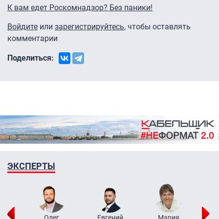
К вам едет Роскомнадзор? Без паники!
Войдите
или
зарегистрируйтесь
, чтобы оставлять
комментарии
Поделиться:
ЭКСПЕРТЫ
рий
Олег
Евгений
Мария