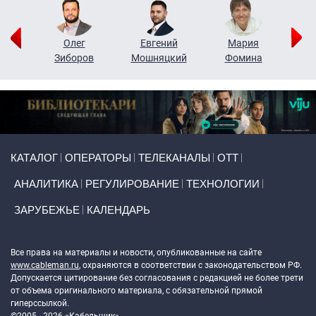
рий
Олег
Евгений
Мария
н
Зиборов
Мошняцкий
Фомина
Primary links
КАТАЛОГ
ОПЕРАТОРЫ
ТЕЛЕКАНАЛЫ
ОТТ
АНАЛИТИКА
РЕГУЛИРОВАНИЕ
ТЕХНОЛОГИИ
ЗАРУБЕЖЬЕ
КАЛЕНДАРЬ
Token Block
Все права на материалы и новости, опубликованные на сайте
www.cableman.ru
, охраняются в соответствии с законодательством РФ.
Допускается цитирование без согласования с редакцией не более трети
от объема оригинального материала, с обязательной прямой
гиперссылкой.