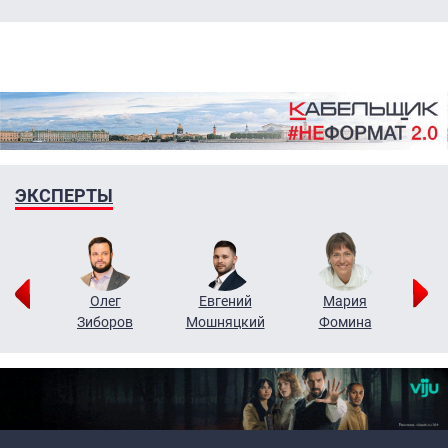
ЭКСПЕРТЫ
рий
Олег
Евгений
Мария
н
Зиборов
Мошняцкий
Фомина