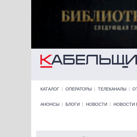
Перейти к основному содержанию
Primary links
КАТАЛОГ
ОПЕРАТОРЫ
ТЕЛЕКАНАЛЫ
О
Primary links bottom
АНОНСЫ
БЛОГИ
НОВОСТИ
НОВОСТИ 