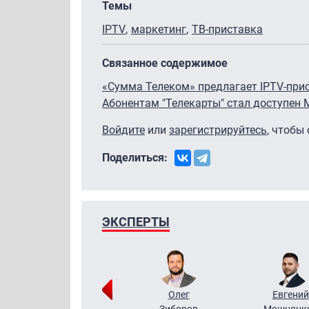
Темы
IPTV
маркетинг
ТВ-приставка
Связанное содержимое
«Сумма Телеком» предлагает IPTV-при
Абонентам "Телекарты" стал доступен
Войдите
или
зарегистрируйтесь
, чтобы
Поделиться:
ЭКСПЕРТЫ
Григорий
Олег
Евгений
Кузин
Зиборов
Мошняцк