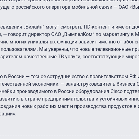
едущего российского оператора мобильной связи — ОАО «
евидения „Билайн“ могут смотреть HD-контент и имеют д
 — говорит директор ОАО „ВымпелКом“ по маркетингу в 
чие многих уникальных функций зависит именно от абоне
пользователям. Мы уверены, что новые телевизионные при
 зрителям качественные ТВ-услуги, соответствующие мир
o в России — тесное сотрудничество с правительством РФ 
ечественной экономики, — заявил руководитель бизнеса C
линейки производимого в России оборудования Cisco подт
азвитию в стране предпринимательства и устойчивых инн
создания новых рабочих мест и производства продуктов в 
рации».