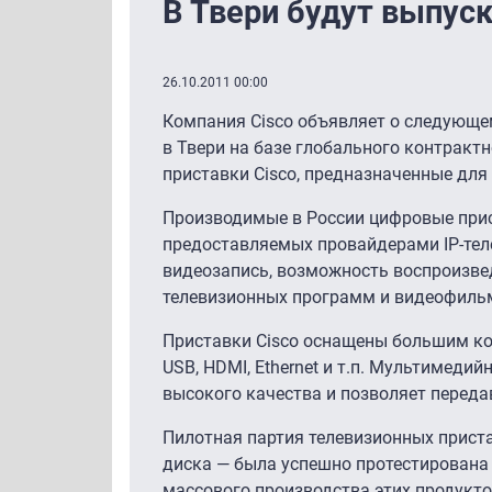
В Твери будут выпус
26.10.2011 00:00
Компания Cisco объявляет о следующем
в Твери на базе глобального контракт
приставки Cisco, предназначенные для 
Производимые в России цифровые прис
предоставляемых провайдерами IP-теле
видеозапись, возможность воспроизве
телевизионных программ и видеофильмо
Приставки Cisco оснащены большим ко
USB, HDMI, Ethernet и т.п. Мультимед
высокого качества и позволяет перед
Пилотная партия телевизионных приста
диска — была успешно протестирована 
массового производства этих продукто