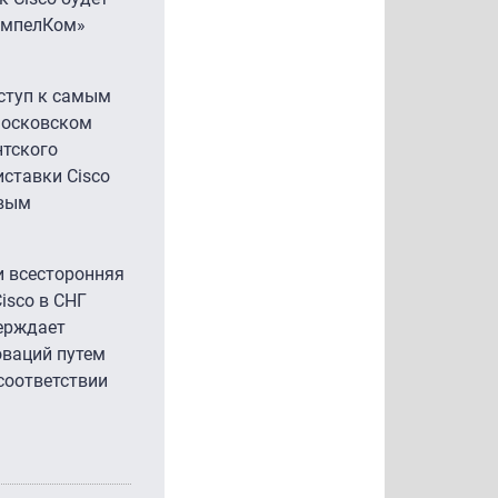
ВымпелКом»
оступ к самым
Московском
нтского
ставки Cisco
овым
и всесторонняя
isco в СНГ
верждает
оваций путем
соответствии