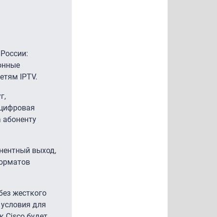
России:
онные
етям IPTV.
г,
 цифровая
 абоненту
нентный выход,
форматов
без жесткого
 условия для
к Cisco будет