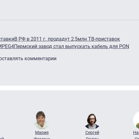
ставки
В РФ в 2011 г. продадут 2,5млн ТВ-приставок
 MPEG4
Пермский завод стал выпускать кабель для PON
 оставлять комментарии
Мария
Сергей
На
ий
Фомина
Ролин
О