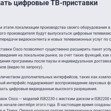
кать цифровые ТВ-приставки
 этапе локализации производства своего оборудования в 
ного производителя будут выпускаться цифровые телевизи
передачи видеоконтента и новых телевизионных услуг по с
тавки Cisco позволяют существенно расширить пакет услу
видения на локальном рынке, за счет таких функций, как
дения программы после паузы и индивидуальная доставка
в (видео по запросу).
личеством дополнительных интерфейсов, таких как компо
ийный интерфейс поддерживает воспроизведение звуковых 
авать цифровые видеоданные высокого разрешения.
вок Cisco — моделей ISB2230 с жестким диском и ISB2200 
в начале сентября этого года. В настоящее время созданы
в в Твери. Первая крупная партия телевизионных приставо