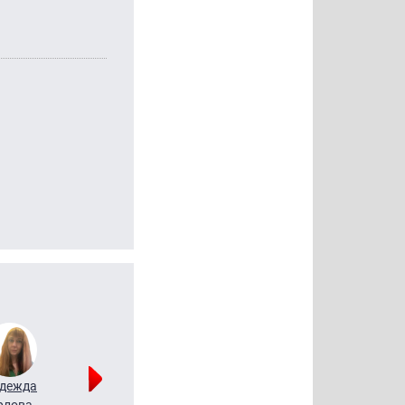
дежда
Мария
Алексей
рлова
Щербаль
Леонтьев