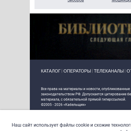
Primary links
КАТАЛОГ
ОПЕРАТОРЫ
ТЕЛЕКАНАЛЫ
О
Token Block
Все права на материалы и новости, опубликованные
законодательством РФ. Допускается цитирование без
материала, с обязательной прямой гиперссылкой.
©2005 - 2026 «Кабельщик»
Политика сайта "Кабельщик" (интернет-адреса
www.c
пользователей сети интернет
Наш сайт использует файлы cookie и схожие техноло
DrupalCoder — поддержка сайта c 2017 года