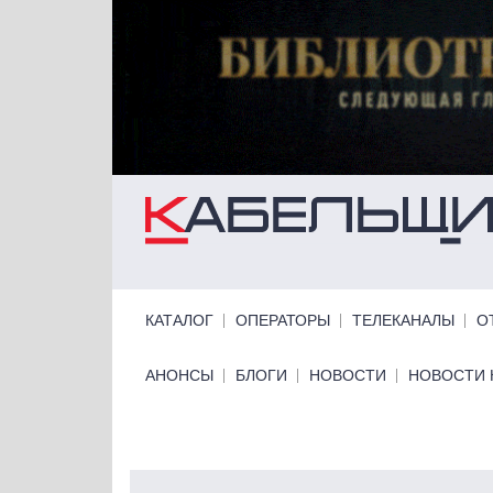
Перейти к основному содержанию
Primary links
КАТАЛОГ
ОПЕРАТОРЫ
ТЕЛЕКАНАЛЫ
О
Primary links bottom
АНОНСЫ
БЛОГИ
НОВОСТИ
НОВОСТИ 