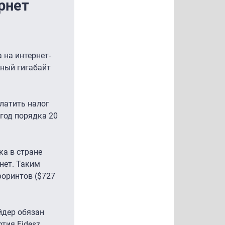
рнет
 на интернет-
нный гигабайт
платить налог
 год порядка 20
ка в стране
рнет. Таким
форинтов ($727
йдер обязан
тия Fidesz