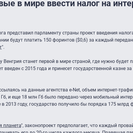
вые в мире ввести налог на инте
а представил парламенту страны проект введения налога
нии будут платить 150 форинтов ($0,6) за каждый переда
т
".
лу Венгрия станет первой в мире страной, где нужно будет 
ет введен с 2015 года и принесет государственной казне за
ссылаясь на данные агентства e-Net, объем интернет-трафи
д Гб, и еще 18 млн Гб было передано через мобильный инте
 в 2013 году, государство получило бы порядка 175 млрд 
я планета
", законопроект предполагает, что каждый прова
лачивать его до 20-го числа каждого месяца. Правящая пар