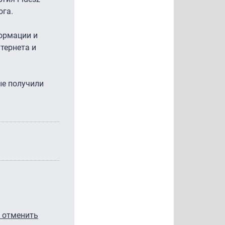
ога.
формации и
тернета и
ые получили
т отменить