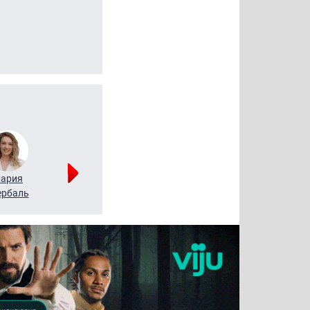
ария
Алексей
Татьяна
рбаль
Леонтьев
Воронова